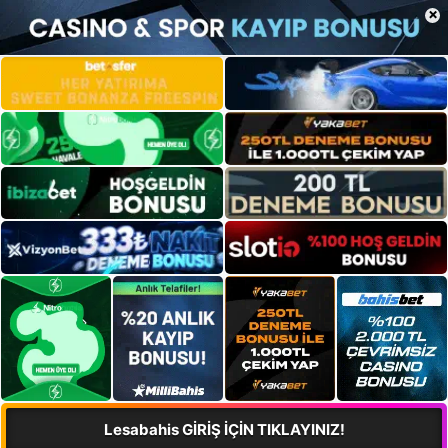
×
Lesabahis GİRİŞ İÇİN TIKLAYINIZ!