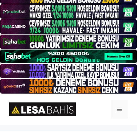
İçeriğe
atla
Menü