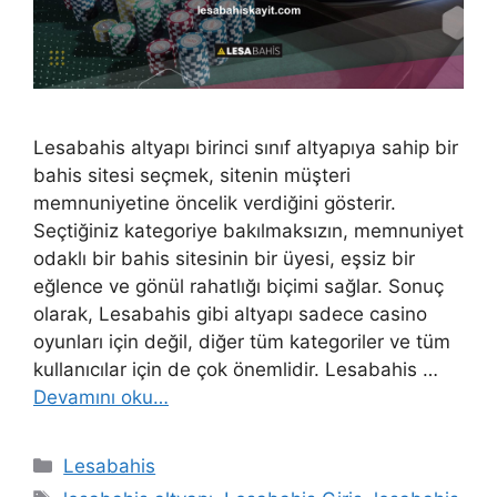
Lesabahis altyapı birinci sınıf altyapıya sahip bir
bahis sitesi seçmek, sitenin müşteri
memnuniyetine öncelik verdiğini gösterir.
Seçtiğiniz kategoriye bakılmaksızın, memnuniyet
odaklı bir bahis sitesinin bir üyesi, eşsiz bir
eğlence ve gönül rahatlığı biçimi sağlar. Sonuç
olarak, Lesabahis gibi altyapı sadece casino
oyunları için değil, diğer tüm kategoriler ve tüm
kullanıcılar için de çok önemlidir. Lesabahis …
Devamını oku…
Kategoriler
Lesabahis
Etiketler