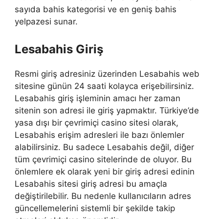
sayıda bahis kategorisi ve en geniş bahis
yelpazesi sunar.
Lesabahis Giriş
Resmi giriş adresiniz üzerinden Lesabahis web
sitesine günün 24 saati kolayca erişebilirsiniz.
Lesabahis giriş işleminin amacı her zaman
sitenin son adresi ile giriş yapmaktır. Türkiye’de
yasa dışı bir çevrimiçi casino sitesi olarak,
Lesabahis erişim adresleri ile bazı önlemler
alabilirsiniz. Bu sadece Lesabahis değil, diğer
tüm çevrimiçi casino sitelerinde de oluyor. Bu
önlemlere ek olarak yeni bir giriş adresi edinin
Lesabahis sitesi giriş adresi bu amaçla
değiştirilebilir. Bu nedenle kullanıcıların adres
güncellemelerini sistemli bir şekilde takip