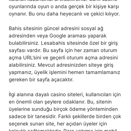
oyunlarında oyun o anda gerçek bir kişiye karşı
oynanır. Bu onu daha heyecanlı ve çekici kılıyor.
Bahis sitesinin güncel adresini sosyal ağ
adresinden veya Google araması yaparak
bulabilirsiniz. Lesabahis sitesinde özel bir giriş
sayfası vardır. Bu sayfa için her zaman oturum
açma URL’sini ve geçerli oturum açma adresini
alabilirsiniz. Mevcut adresinizden siteye giriş
yapmanız, üyelik işlemini hemen tamamlamanız
gereken bir sayfa açacaktır.
İlgi alanına dayalı casino siteleri, kullanıcıları için
en önemli olan şeylere odaklanır. Bu, sitenin
üyelerine sunduğu birçok ödeme yönteminden
sadece bir tanesidir. Farklı şekillerde birden çok
seçenek sunan site, her açıdan üyeler için
kolaylık sağlamaktadır. Para yatırma için mobil