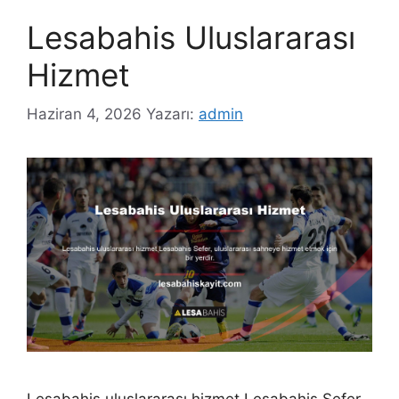
Lesabahis Uluslararası
Hizmet
Haziran 4, 2026
Yazarı:
admin