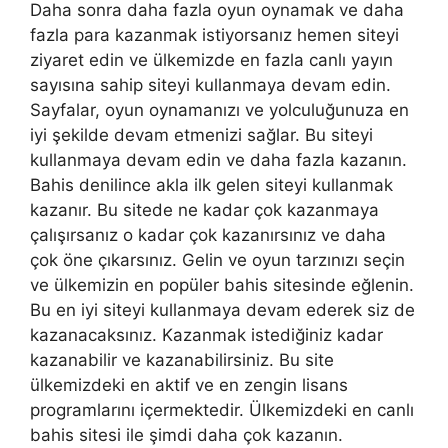
Daha sonra daha fazla oyun oynamak ve daha
fazla para kazanmak istiyorsanız hemen siteyi
ziyaret edin ve ülkemizde en fazla canlı yayın
sayısına sahip siteyi kullanmaya devam edin.
Sayfalar, oyun oynamanızı ve yolculuğunuza en
iyi şekilde devam etmenizi sağlar. Bu siteyi
kullanmaya devam edin ve daha fazla kazanın.
Bahis denilince akla ilk gelen siteyi kullanmak
kazanır. Bu sitede ne kadar çok kazanmaya
çalışırsanız o kadar çok kazanırsınız ve daha
çok öne çıkarsınız. Gelin ve oyun tarzınızı seçin
ve ülkemizin en popüler bahis sitesinde eğlenin.
Bu en iyi siteyi kullanmaya devam ederek siz de
kazanacaksınız. Kazanmak istediğiniz kadar
kazanabilir ve kazanabilirsiniz. Bu site
ülkemizdeki en aktif ve en zengin lisans
programlarını içermektedir. Ülkemizdeki en canlı
bahis sitesi ile şimdi daha çok kazanın.