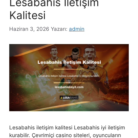
Lesabahis İletişim
Kalitesi
Haziran 3, 2026
Yazarı:
admin
Lesabahis iletişim kalitesi Lesabahis iyi iletişim
kurabilir. Çevrimiçi casino siteleri, oyuncuların