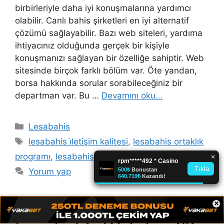
birbirleriyle daha iyi konuşmalarına yardımcı
olabilir. Canlı bahis şirketleri en iyi alternatif
çözümü sağlayabilir. Bazı web siteleri, yardıma
ihtiyacınız olduğunda gerçek bir kişiyle
konuşmanızı sağlayan bir özelliğe sahiptir. Web
sitesinde birçok farklı bölüm var. Öte yandan,
borsa hakkında sorular sorabileceğiniz bir
departman var. Bu …
Devamını oku…
Kategoriler
Lesabahis
Etiketler
lesabahis i̇letişim kalitesi
,
lesabahis ortaklık
programı
,
lesabahis para yatirma
Yorum yap
×