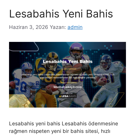
Lesabahis Yeni Bahis
Haziran 3, 2026
Yazarı:
admin
Lesabahis yeni bahis Lesabahis ödenmesine
rağmen nispeten yeni bir bahis sitesi, hızlı