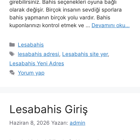
girebilirsiniz. Bahis seçenekleri oyuna bağlı
olarak değişir. Birçok insanın sevdiği sporlara
bahis yapmanın birçok yolu vardır. Bahis
kuponlarınızı kontrol etmek ve …
Devamını oku…
Kategoriler
Lesabahis
Etiketler
lesabahis adresi
,
Lesabahis site yer
,
Lesabahis Yeni Adres
Yorum yap
Lesabahis Giriş
Haziran 8, 2026
Yazarı:
admin