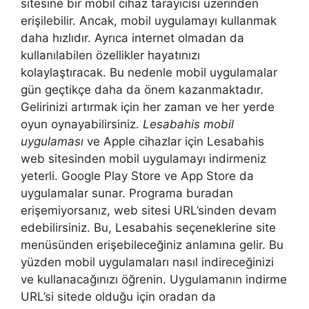
sitesine bir mobil cihaz tarayıcısı üzerinden
erişilebilir. Ancak, mobil uygulamayı kullanmak
daha hızlıdır. Ayrıca internet olmadan da
kullanılabilen özellikler hayatınızı
kolaylaştıracak. Bu nedenle mobil uygulamalar
gün geçtikçe daha da önem kazanmaktadır.
Gelirinizi artırmak için her zaman ve her yerde
oyun oynayabilirsiniz.
Lesabahis
mobil
uygulaması
ve Apple cihazlar için Lesabahis
web sitesinden mobil uygulamayı indirmeniz
yeterli. Google Play Store ve App Store da
uygulamalar sunar. Programa buradan
erişemiyorsanız, web sitesi URL’sinden devam
edebilirsiniz. Bu, Lesabahis seçeneklerine site
menüsünden erişebileceğiniz anlamına gelir. Bu
yüzden mobil uygulamaları nasıl indireceğinizi
ve kullanacağınızı öğrenin. Uygulamanın indirme
URL’si sitede olduğu için oradan da