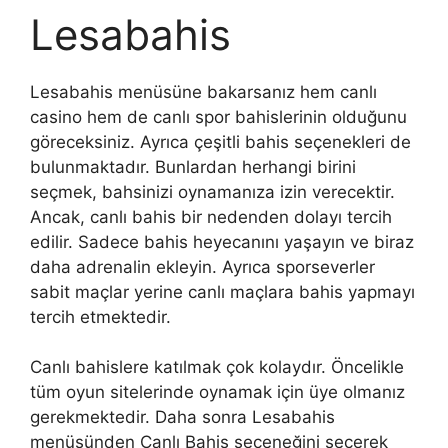
Lesabahis
Lesabahis menüsüne bakarsanız hem canlı
casino hem de canlı spor bahislerinin olduğunu
göreceksiniz. Ayrıca çeşitli bahis seçenekleri de
bulunmaktadır. Bunlardan herhangi birini
seçmek, bahsinizi oynamanıza izin verecektir.
Ancak, canlı bahis bir nedenden dolayı tercih
edilir. Sadece bahis heyecanını yaşayın ve biraz
daha adrenalin ekleyin. Ayrıca sporseverler
sabit maçlar yerine canlı maçlara bahis yapmayı
tercih etmektedir.
Canlı bahislere katılmak çok kolaydır. Öncelikle
tüm oyun sitelerinde oynamak için üye olmanız
gerekmektedir. Daha sonra Lesabahis
menüsünden Canlı Bahis seçeneğini seçerek