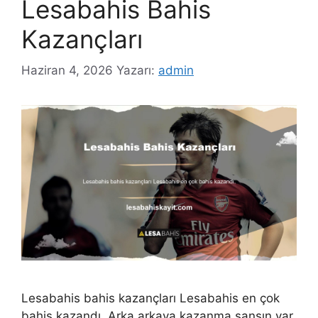
Lesabahis Bahis
Kazançları
Haziran 4, 2026
Yazarı:
admin
Lesabahis bahis kazançları Lesabahis en çok
bahis kazandı. Arka arkaya kazanma şansın var.