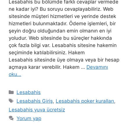
Lesabahis bu bölümde farklı cevaplar vermede
ne kadar iyi? Bu soruyu cevaplayabiliriz. Web
sitesinde müşteri hizmetleri ve yerinde destek
hizmetleri bulunmaktadır. Ödeme işlemleri, bir
şeyin doğru olduğundan emin olmanın en iyi
yoludur. Web sitesinde bu süreçler hakkında
çok fazla bilgi var. Lesabahis sitesine hakemin
seçiminde katılabilirsiniz. Hakem
Lesabahis sitesinde üye olmaya veya bir hesap
açmaya karar verebilir. Hakem …
Devamını
oku…
Kategoriler
Lesabahis
Etiketler
Lesabahis Giriş
,
Lesabahis poker kuralları
,
Lesabahis yuva ücretsiz
Yorum yap