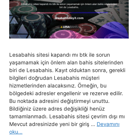
Lesabahis sitesi kapandı mı btk ile sorun
yaşamamak için önlem alan bahis sitelerinden
biri de Lesabahis. Kayıt olduktan sonra, gerekli
bilgileri doğrudan Lesabahis müşteri
hizmetlerinden alacaksınız. Örneğin, bu
bölgedeki adresler engellenir ve rezerve edilir.
Bu noktada adresini değiştirmeyi unuttu.
Bildiğiniz üzere adres değişikliği henüz
tamamlanmadı. Lesabahis sitesi çevrim dışı mı
Mevcut adresinizde yeni bir giriş …
Devamını
oku…