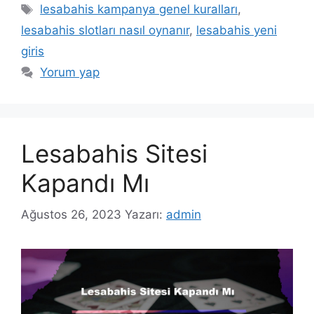
Etiketler
lesabahis kampanya genel kuralları
,
lesabahis slotları nasıl oynanır
,
lesabahis yeni
giris
Yorum yap
Lesabahis Sitesi
Kapandı Mı
Ağustos 26, 2023
Yazarı:
admin