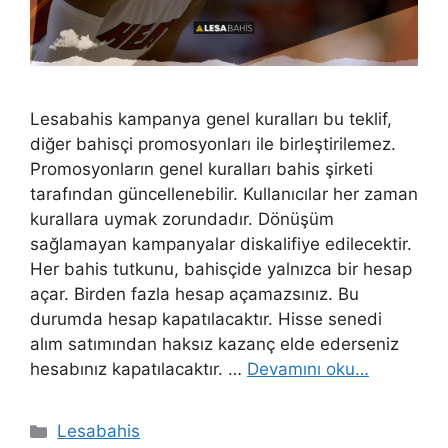
Lesabahis kampanya genel kuralları bu teklif,
diğer bahisçi promosyonları ile birleştirilemez.
Promosyonların genel kuralları bahis şirketi
tarafından güncellenebilir. Kullanıcılar her zaman
kurallara uymak zorundadır. Dönüşüm
sağlamayan kampanyalar diskalifiye edilecektir.
Her bahis tutkunu, bahisçide yalnızca bir hesap
açar. Birden fazla hesap açamazsınız. Bu
durumda hesap kapatılacaktır. Hisse senedi
alım satımından haksız kazanç elde ederseniz
hesabınız kapatılacaktır. …
Devamını oku…
Kategoriler
Lesabahis