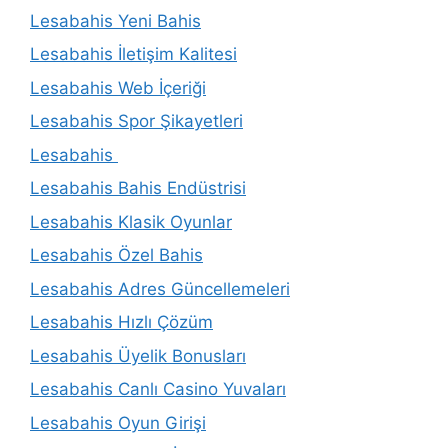
Lesabahis Yeni Bahis
Lesabahis İletişim Kalitesi
Lesabahis Web İçeriği
Lesabahis Spor Şikayetleri
Lesabahis
Lesabahis Bahis Endüstrisi
Lesabahis Klasik Oyunlar
Lesabahis Özel Bahis
Lesabahis Adres Güncellemeleri
Lesabahis Hızlı Çözüm
Lesabahis Üyelik Bonusları
Lesabahis Canlı Casino Yuvaları
Lesabahis Oyun Girişi