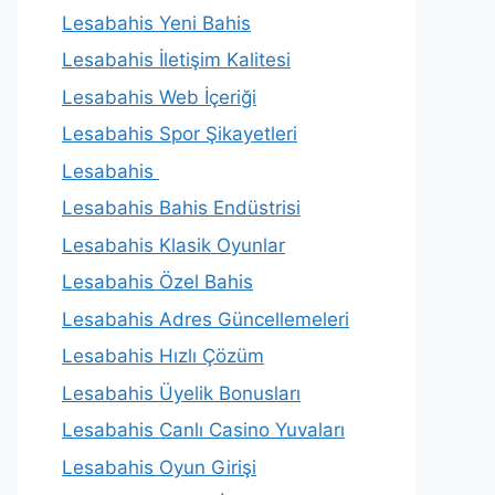
Lesabahis Yeni Bahis
Lesabahis İletişim Kalitesi
Lesabahis Web İçeriği
Lesabahis Spor Şikayetleri
Lesabahis
Lesabahis Bahis Endüstrisi
Lesabahis Klasik Oyunlar
Lesabahis Özel Bahis
Lesabahis Adres Güncellemeleri
Lesabahis Hızlı Çözüm
Lesabahis Üyelik Bonusları
Lesabahis Canlı Casino Yuvaları
Lesabahis Oyun Girişi