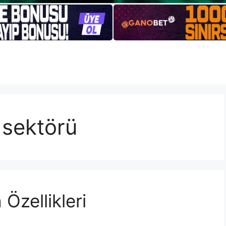
 sektörü
Özellikleri