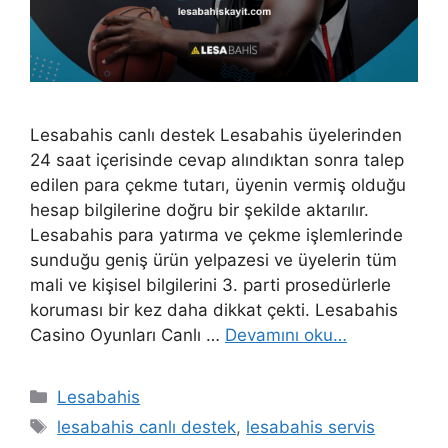
Lesabahis canlı destek Lesabahis üyelerinden
24 saat içerisinde cevap alındıktan sonra talep
edilen para çekme tutarı, üyenin vermiş olduğu
hesap bilgilerine doğru bir şekilde aktarılır.
Lesabahis para yatırma ve çekme işlemlerinde
sunduğu geniş ürün yelpazesi ve üyelerin tüm
mali ve kişisel bilgilerini 3. parti prosedürlerle
koruması bir kez daha dikkat çekti. Lesabahis
Casino Oyunları Canlı …
Devamını oku…
Kategoriler
Lesabahis
Etiketler
lesabahis canlı destek
,
lesabahis servis