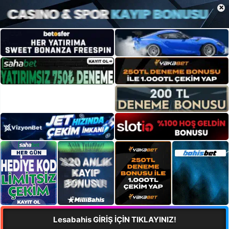
×
Lesabahis GİRİŞ İÇİN TIKLAYINIZ!