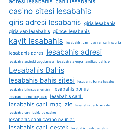
adresi lesabahis
canli lesabahis
casino sitesi lesabahis
giris adresi lesabahis
giris lesabahis
giris yap lesabahis
güncel lesabahis
kayit lesabahis
lesabahis, canlı oyunlar, canlı oyunlar
lesabahis adresi
lesabahis adres
lesabahis android uygulaması
lesabahis avrupa handikap bahisleri
Lesabahis Bahis
lesabahis bahis sitesi
lesabahis banka havalesi
lesabahis bonus
lesabahis bilgisayar erişimi
lesabahis canli
lesabahis bonus koşulları
lesabahis canli maç izle
lesabahis canlı bahisler
lesabahis canlı bahis ve casino
lesabahis canlı casino oyunları
lesabahis canlı destek
lesabahis canlı destek alın