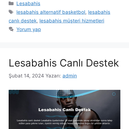
Kategoriler
Lesabahis
Etiketler
lesabahis alternatif basketbol
,
lesabahis
canlı destek
,
lesabahis müşteri hizmetleri
Yorum yap
Lesabahis Canlı Destek
Şubat 14, 2024
Yazarı:
admin