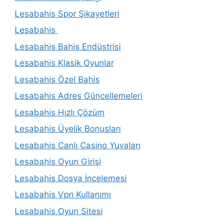
Lesabahis Spor Şikayetleri
Lesabahis
Lesabahis Bahis Endüstrisi
Lesabahis Klasik Oyunlar
Lesabahis Özel Bahis
Lesabahis Adres Güncellemeleri
Lesabahis Hızlı Çözüm
Lesabahis Üyelik Bonusları
Lesabahis Canlı Casino Yuvaları
Lesabahis Oyun Girişi
Lesabahis Dosya İncelemesi
Lesabahis Vpn Kullanımı
Lesabahis Oyun Sitesi