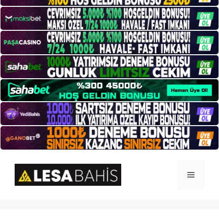
İçeriğe
atla
Menü