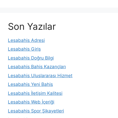
Son Yazılar
Lesabahis Adresi
Lesabahis Giriş
Lesabahis Doğru Bilgi
Lesabahis Bahis Kazançları
Lesabahis Uluslararası Hizmet
Lesabahis Yeni Bahis
Lesabahis İletişim Kalitesi
Lesabahis Web İçeriği
Lesabahis Spor Şikayetleri