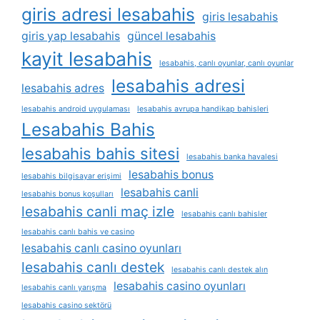
giris adresi lesabahis
giris lesabahis
giris yap lesabahis
güncel lesabahis
kayit lesabahis
lesabahis, canlı oyunlar, canlı oyunlar
lesabahis adresi
lesabahis adres
lesabahis android uygulaması
lesabahis avrupa handikap bahisleri
Lesabahis Bahis
lesabahis bahis sitesi
lesabahis banka havalesi
lesabahis bonus
lesabahis bilgisayar erişimi
lesabahis canli
lesabahis bonus koşulları
lesabahis canli maç izle
lesabahis canlı bahisler
lesabahis canlı bahis ve casino
lesabahis canlı casino oyunları
lesabahis canlı destek
lesabahis canlı destek alın
lesabahis casino oyunları
lesabahis canlı yarışma
lesabahis casino sektörü