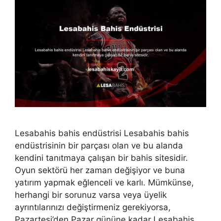
Lesabahis bahis endüstrisi Lesabahis bahis
endüstrisinin bir parçası olan ve bu alanda
kendini tanıtmaya çalışan bir bahis sitesidir.
Oyun sektörü her zaman değişiyor ve buna
yatırım yapmak eğlenceli ve karlı. Mümkünse,
herhangi bir sorunuz varsa veya üyelik
ayrıntılarınızı değiştirmeniz gerekiyorsa,
Pazartesi’den Pazar gününe kadar Lesabahis