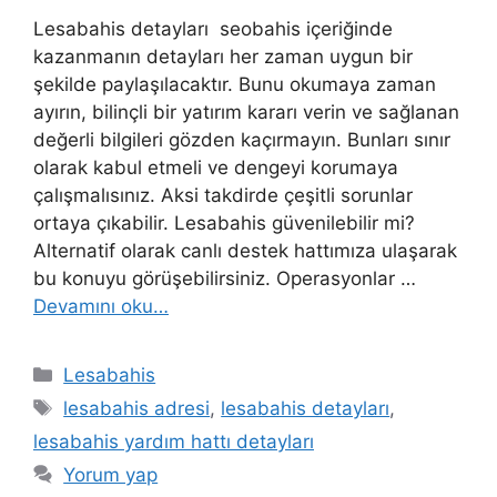
Lesabahis detayları seobahis içeriğinde
kazanmanın detayları her zaman uygun bir
şekilde paylaşılacaktır. Bunu okumaya zaman
ayırın, bilinçli bir yatırım kararı verin ve sağlanan
değerli bilgileri gözden kaçırmayın. Bunları sınır
olarak kabul etmeli ve dengeyi korumaya
çalışmalısınız. Aksi takdirde çeşitli sorunlar
ortaya çıkabilir. Lesabahis güvenilebilir mi?
Alternatif olarak canlı destek hattımıza ulaşarak
bu konuyu görüşebilirsiniz. Operasyonlar …
Devamını oku…
Kategoriler
Lesabahis
Etiketler
lesabahis adresi
,
lesabahis detayları
,
lesabahis yardım hattı detayları
Yorum yap