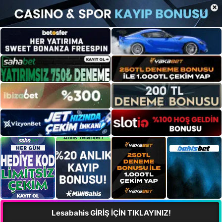
×
Lesabahis GİRİŞ İÇİN TIKLAYINIZ!