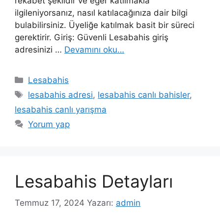
rekabet şeklidir ve eğer katılmakla
ilgileniyorsanız, nasıl katılacağınıza dair bilgi
bulabilirsiniz. Üyeliğe katılmak basit bir süreci
gerektirir. Giriş: Güvenli Lesabahis giriş
adresinizi …
Devamını oku…
Kategoriler
Lesabahis
Etiketler
lesabahis adresi
,
lesabahis canlı bahisler
,
lesabahis canlı yarışma
Yorum yap
Lesabahis Detayları
Temmuz 17, 2024
Yazarı:
admin