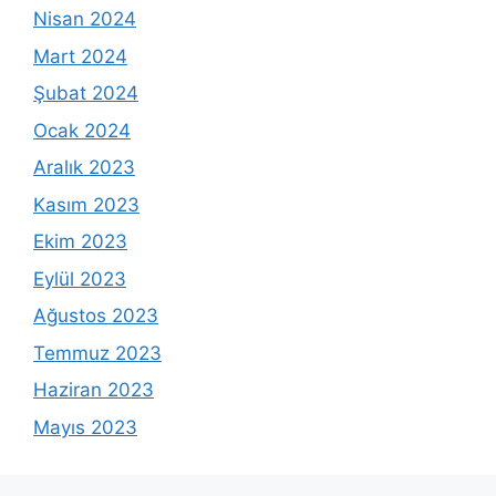
Nisan 2024
Mart 2024
Şubat 2024
Ocak 2024
Aralık 2023
Kasım 2023
Ekim 2023
Eylül 2023
Ağustos 2023
Temmuz 2023
Haziran 2023
Mayıs 2023