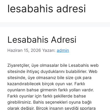
lesabahis adresi
Lesabahis Adresi
Haziran 15, 2026
Yazarı:
admin
Ziyaretçiler, üye olmasalar bile Lesabahis web
sitesinde ihtiyaç duyduklarını bulabilirler. Web
sitesinde, üye olmasanız bile size çok para
kazandırabilecek birçok oyun var. Farklı
oyunların bahse girmenin farklı yolları vardır.
Farklı oyunlar için farklı şekillerde bahse
girebilirsiniz. Bahis seçenekleri oyuna bağlı
olarak değişir. Birçok insanın sevdiği sporlara