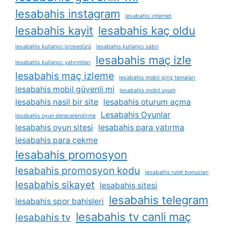
lesabahis instagram
lesabahis i̇nternet
lesabahis kayit
lesabahis kaç oldu
lesabahis kullanıcı prosedürü
lesabahis kullanıcı sabrı
lesabahis maç izle
lesabahis kullanıcı yatırımları
lesabahis maç izleme
lesabahis mobil giriş temaları
lesabahis mobil güvenli mi
lesabahis mobil uyum
lesabahis nasil bir site
lesabahis oturum açma
Lesabahis Oyunlar
lesabahis oyun derecelendirme
lesabahis oyun sitesi
lesabahis para yatırma
lesabahis para çekme
lesabahis promosyon
lesabahis promosyon kodu
lesabahis rulet bonusları
lesabahis sikayet
lesabahis sitesi
lesabahis telegram
lesabahis spor bahisleri
lesabahis tv canli maç
lesabahis tv