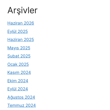
Arşivler
Haziran 2026
Eylül 2025
Haziran 2025
Mayıs 2025
Şubat 2025
Ocak 2025
Kasım 2024
Ekim 2024
Eylül 2024
Ağustos 2024
Temmuz 2024