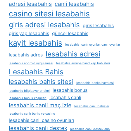
adresi lesabahis
canli lesabahis
casino sitesi lesabahis
giris adresi lesabahis
giris lesabahis
giris yap lesabahis
güncel lesabahis
kayit lesabahis
lesabahis, canlı oyunlar, canlı oyunlar
lesabahis adresi
lesabahis adres
lesabahis android uygulaması
lesabahis avrupa handikap bahisleri
Lesabahis Bahis
lesabahis bahis sitesi
lesabahis banka havalesi
lesabahis bonus
lesabahis bilgisayar erişimi
lesabahis canli
lesabahis bonus koşulları
lesabahis canli maç izle
lesabahis canlı bahisler
lesabahis canlı bahis ve casino
lesabahis canlı casino oyunları
lesabahis canlı destek
lesabahis canlı destek alın