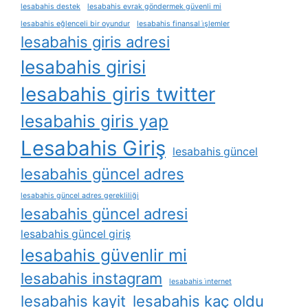
lesabahis destek
lesabahis evrak göndermek güvenli mi
lesabahis eğlenceli bir oyundur
lesabahis finansal i̇şlemler
lesabahis giris adresi
lesabahis girisi
lesabahis giris twitter
lesabahis giris yap
Lesabahis Giriş
lesabahis güncel
lesabahis güncel adres
lesabahis güncel adres gerekliliği
lesabahis güncel adresi
lesabahis güncel giriş
lesabahis güvenlir mi
lesabahis instagram
lesabahis i̇nternet
lesabahis kayit
lesabahis kaç oldu