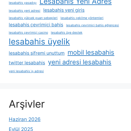
Lesabahis Yeni Adres
lesabahis yasadışı
lesabahis yeni giris
lesabahis yeni adresi
lesabahis yüksek puan sebepleri
lesabahis çekilme yöntemleri
lesabahis çevrimiçi bahis
lesabahis çevrimiçi bahis eğlencesi
lesabahis çevrimiçi casino
lesabahis üye destek
lesabahis üyelik
mobil lesabahis
lesabahis şifremi unuttum
yeni adresi lesabahis
twitter lesabahis
yeni lesabahis i̇ş adresi
Arşivler
Haziran 2026
Eylül 2025