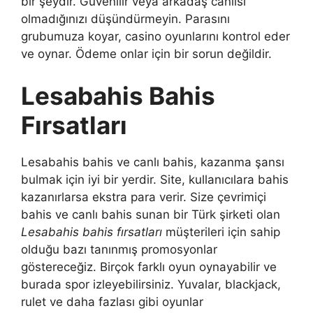
bir şeydir. Güvenilir veya arkadaş canlısı
olmadığınızı düşündürmeyin. Parasını
grubumuza koyar, casino oyunlarını kontrol eder
ve oynar. Ödeme onlar için bir sorun değildir.
Lesabahis Bahis
Fırsatları
Lesabahis bahis ve canlı bahis, kazanma şansı
bulmak için iyi bir yerdir. Site, kullanıcılara bahis
kazanırlarsa ekstra para verir. Size çevrimiçi
bahis ve canlı bahis sunan bir Türk şirketi olan
Lesabahis bahis fırsatları
müşterileri için sahip
olduğu bazı tanınmış promosyonlar
göstereceğiz. Birçok farklı oyun oynayabilir ve
burada spor izleyebilirsiniz. Yuvalar, blackjack,
rulet ve daha fazlası gibi oyunlar