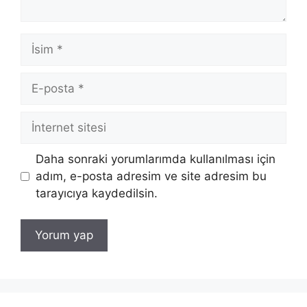
İsim
E-
posta
İnternet
sitesi
Daha sonraki yorumlarımda kullanılması için
adım, e-posta adresim ve site adresim bu
tarayıcıya kaydedilsin.