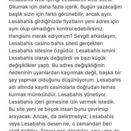
Okumak için daha fazla içerik. Bugün yazacağım
başlık sizin için farklı görünebilir, ancak aynı.
Lesabahis girdiğinizde fiyatların yeni adres için
aynı olup olmadığını kontrol edebilirsiniz.
Hangisini merak ediyorum? Sevgili arkadaşım;
Lesabahis casino bahis sitesi gerçekten
Lesabahis sitesine özgüdür. Lesabahis ismini
Lesabahis olarak değiştirdi ve bazı küçük
değişiklikler yaptı. Bu adres değişikliğinin
nedeninin uyarılardan kaçınmak değil, başka bir
şey yapmak olduğunu düşünüyorum. Lesabahis
adı altında kayıtlı casinolarla doğrudan temas
kurmak mümkündür. Lesabahis yönetiyor.
Lesabahis içeri girmesine izin vermek istedik.
Bu site yeni ve birçok insan bunu çevrimiçi
arayacak. Ancak, da belirtmeliyiz; Lesabahis
veya Lesabahis desen ne, o zamandan beri