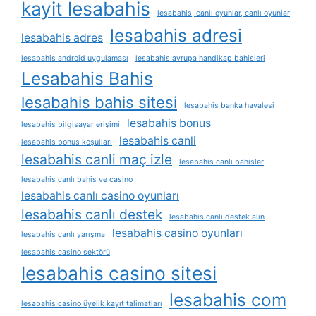
kayit lesabahis
lesabahis, canlı oyunlar, canlı oyunlar
lesabahis adresi
lesabahis adres
lesabahis android uygulaması
lesabahis avrupa handikap bahisleri
Lesabahis Bahis
lesabahis bahis sitesi
lesabahis banka havalesi
lesabahis bonus
lesabahis bilgisayar erişimi
lesabahis canli
lesabahis bonus koşulları
lesabahis canli maç izle
lesabahis canlı bahisler
lesabahis canlı bahis ve casino
lesabahis canlı casino oyunları
lesabahis canlı destek
lesabahis canlı destek alın
lesabahis casino oyunları
lesabahis canlı yarışma
lesabahis casino sektörü
lesabahis casino sitesi
lesabahis com
lesabahis casino üyelik kayıt talimatları