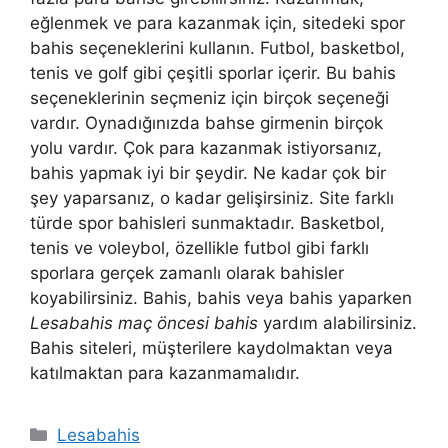
eğlenmek ve para kazanmak için, sitedeki spor
bahis seçeneklerini kullanın. Futbol, basketbol,
tenis ve golf gibi çeşitli sporlar içerir. Bu bahis
seçeneklerinin seçmeniz için birçok seçeneği
vardır. Oynadığınızda bahse girmenin birçok
yolu vardır. Çok para kazanmak istiyorsanız,
bahis yapmak iyi bir şeydir. Ne kadar çok bir
şey yaparsanız, o kadar gelişirsiniz. Site farklı
türde spor bahisleri sunmaktadır. Basketbol,
tenis ve voleybol, özellikle futbol gibi farklı
sporlara gerçek zamanlı olarak bahisler
koyabilirsiniz. Bahis, bahis veya bahis yaparken
Lesabahis maç öncesi bahis
yardım alabilirsiniz.
Bahis siteleri, müşterilere kaydolmaktan veya
katılmaktan para kazanmamalıdır.
Kategoriler
Lesabahis