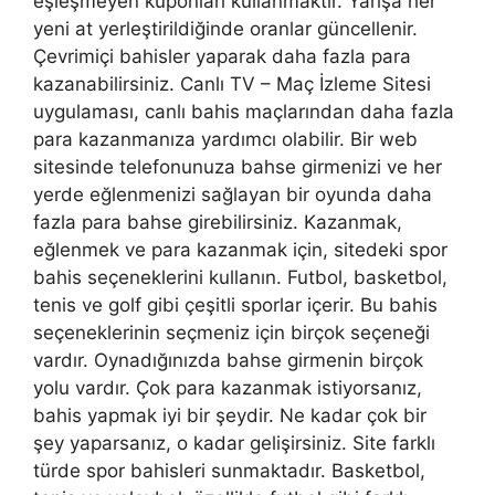
eşleşmeyen kuponları kullanmaktır. Yarışa her
yeni at yerleştirildiğinde oranlar güncellenir.
Çevrimiçi bahisler yaparak daha fazla para
kazanabilirsiniz. Canlı TV – Maç İzleme Sitesi
uygulaması, canlı bahis maçlarından daha fazla
para kazanmanıza yardımcı olabilir. Bir web
sitesinde telefonunuza bahse girmenizi ve her
yerde eğlenmenizi sağlayan bir oyunda daha
fazla para bahse girebilirsiniz. Kazanmak,
eğlenmek ve para kazanmak için, sitedeki spor
bahis seçeneklerini kullanın. Futbol, basketbol,
tenis ve golf gibi çeşitli sporlar içerir. Bu bahis
seçeneklerinin seçmeniz için birçok seçeneği
vardır. Oynadığınızda bahse girmenin birçok
yolu vardır. Çok para kazanmak istiyorsanız,
bahis yapmak iyi bir şeydir. Ne kadar çok bir
şey yaparsanız, o kadar gelişirsiniz. Site farklı
türde spor bahisleri sunmaktadır. Basketbol,