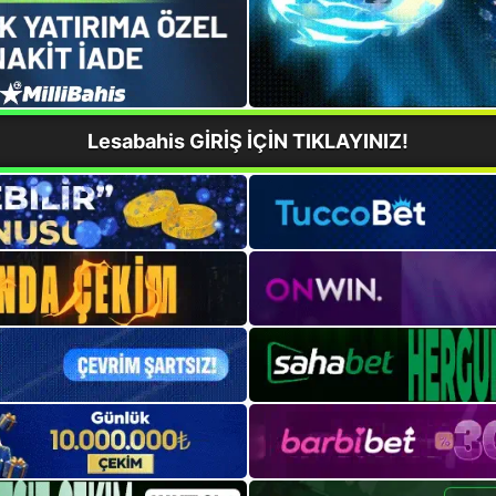
Lesabahis GİRİŞ İÇİN TIKLAYINIZ!