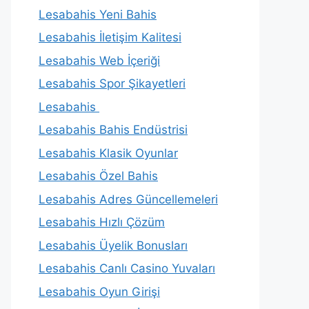
Lesabahis Yeni Bahis
Lesabahis İletişim Kalitesi
Lesabahis Web İçeriği
Lesabahis Spor Şikayetleri
Lesabahis
Lesabahis Bahis Endüstrisi
Lesabahis Klasik Oyunlar
Lesabahis Özel Bahis
Lesabahis Adres Güncellemeleri
Lesabahis Hızlı Çözüm
Lesabahis Üyelik Bonusları
Lesabahis Canlı Casino Yuvaları
Lesabahis Oyun Girişi