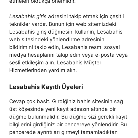
etmeleri oldukça önemlidir.
Lesabahis giriş
adresini takip etmek için çeşitli
teknikler vardır. Bunun için web sitemizdeki
Lesabahis giriş düğmesini kullanın, Lesabahis
web sitesindeki yönlendirme adresinin
bildirimini takip edin, Lesabahis resmi sosyal
medya hesaplarını takip edin veya e-posta veya
sesli etkileşim alın. Lesabahis Müşteri
Hizmetlerinden yardım alın.
Lesabahis Kayıtlı Üyeleri
Cevap çok basit. Girdiğiniz bahis sitesinin sağ
üst köşesinde yeni kayıt adınızın altında bir
düğme bulunmalıdır. Bu düğme sizi gerekli kayıt
bilgilerini girdiğiniz bir pencereye yönlendirir. Bu
pencerede ayrıntıları girmeyi tamamladıktan