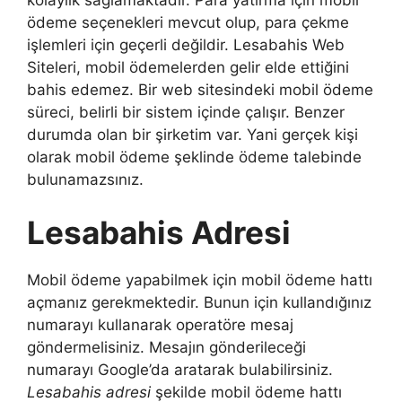
ödeme seçenekleri mevcut olup, para çekme
işlemleri için geçerli değildir. Lesabahis Web
Siteleri, mobil ödemelerden gelir elde ettiğini
bahis edemez. Bir web sitesindeki mobil ödeme
süreci, belirli bir sistem içinde çalışır. Benzer
durumda olan bir şirketim var. Yani gerçek kişi
olarak mobil ödeme şeklinde ödeme talebinde
bulunamazsınız.
Lesabahis Adresi
Mobil ödeme yapabilmek için mobil ödeme hattı
açmanız gerekmektedir. Bunun için kullandığınız
numarayı kullanarak operatöre mesaj
göndermelisiniz. Mesajın gönderileceği
numarayı Google’da aratarak bulabilirsiniz.
Lesabahis adresi
şekilde mobil ödeme hattı