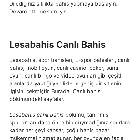
Dilediğiniz sıklıkta bahis yapmaya başlayın.
Devam ettirmek en iyisi.
Lesabahis Canlı Bahis
Lesabahis, spor bahisleri, E-spor bahisleri, canlı
bahis, mobil oyun, canlı casino, poker, sanal
oyun, canlı bingo ve video oyunları gibi çeşitli
alanlarda yaptığı yeniliklerle geniş bir kitlenin
ilgisini çekmiştir. Burada. Canlı bahis
bölümündeki sayfalar.
Lesabahis canlı bahis
bölümü, tanınmış
sporlardan daha önce hiç duymadığınız sporlara
kadar her şeyi kapsar, çoğu bahis pazarı
mükemmel hizmet sunar, her oyunda en fazla