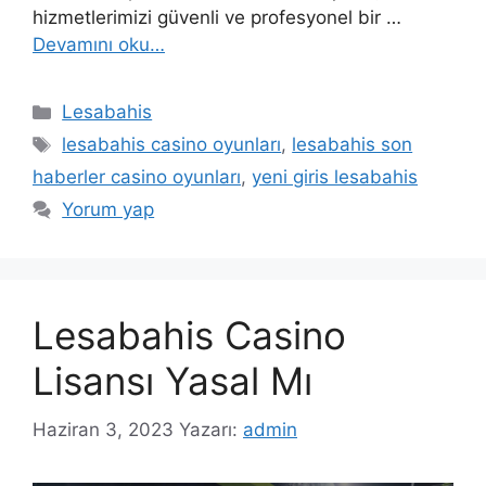
hizmetlerimizi güvenli ve profesyonel bir …
Devamını oku…
Kategoriler
Lesabahis
Etiketler
lesabahis casino oyunları
,
lesabahis son
haberler casino oyunları
,
yeni giris lesabahis
Yorum yap
Lesabahis Casino
Lisansı Yasal Mı
Haziran 3, 2023
Yazarı:
admin