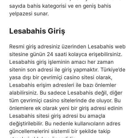
sayıda bahis kategorisi ve en geniş bahis
yelpazesi sunar.
Lesabahis Giriş
Resmi giriş adresiniz üzerinden Lesabahis web
sitesine günün 24 saati kolayca erişebilirsiniz.
Lesabahis giriş işleminin amacı her zaman
sitenin son adresi ile giriş yapmaktır. Türkiye’de
yasa dışı bir çevrimiçi casino sitesi olarak,
Lesabahis erişim adresleri ile bazı önlemler
alabilirsiniz. Bu sadece Lesabahis değil, diğer
tüm çevrimiçi casino sitelerinde de oluyor. Bu
önlemlere ek olarak yeni bir giriş adresi edinin
Lesabahis sitesi giriş adresi bu amaçla
değiştirilebilir. Bu nedenle kullanıcıların adres
güncellemelerini sistemli bir şekilde takip