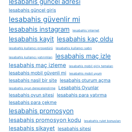
lesabahis güncel adresi
lesabahis güncel giriş
lesabahis güvenlir mi
lesabahis instagram
lesabahis i̇nternet
lesabahis kayit
lesabahis kaç oldu
lesabahis kullanıcı prosedürü
lesabahis kullanıcı sabrı
lesabahis maç izle
lesabahis kullanıcı yatırımları
lesabahis maç izleme
lesabahis mobil giriş temaları
lesabahis mobil güvenli mi
lesabahis mobil uyum
lesabahis nasil bir site
lesabahis oturum açma
Lesabahis Oyunlar
lesabahis oyun derecelendirme
lesabahis oyun sitesi
lesabahis para yatırma
lesabahis para çekme
lesabahis promosyon
lesabahis promosyon kodu
lesabahis rulet bonusları
lesabahis sikayet
lesabahis sitesi