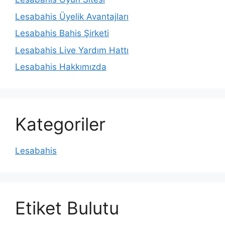
Lesabahis Üyelik Avantajları
Lesabahis Bahis Şirketi
Lesabahis Live Yardım Hattı
Lesabahis Hakkımızda
Kategoriler
Lesabahis
Etiket Bulutu