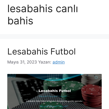
lesabahis canlı
bahis
Lesabahis Futbol
Mayıs 31, 2023
Yazarı:
admin