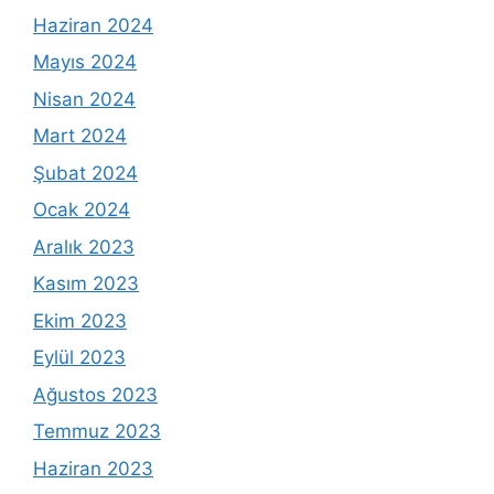
Haziran 2024
Mayıs 2024
Nisan 2024
Mart 2024
Şubat 2024
Ocak 2024
Aralık 2023
Kasım 2023
Ekim 2023
Eylül 2023
Ağustos 2023
Temmuz 2023
Haziran 2023