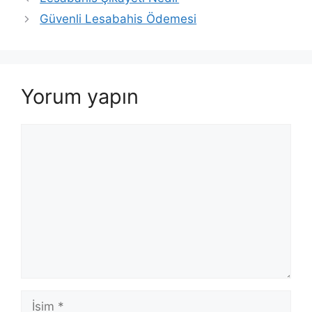
Güvenli Lesabahis Ödemesi
Yorum yapın
Yorum
İsim