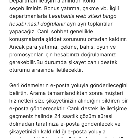
Departman iletişim alanından konu
seçebilirsiniz. Bonus yatırma, çekme vb. İlgili
departmanlarla
Lesabahis web sitesi bingo
hesabı nasıl doğrulanır
ayrı ayrı toplantılar
yapacağız. Canlı sohbet genellikle
konuşmalarda şiddet sorununu ortadan kaldırır.
Ancak para yatırma, çekme, bahis, oyun ve
promosyonlar için hesabınızı doğrulamamız
gerekebilir.Bu durumda şikayet canlı destek
oturumu sırasında iletilecektir.
Geri ödemelerin e-posta yoluyla gönderileceğini
belirtin. Arama tamamlandıktan sonra müşteri
hizmetleri size şikayetinizin alındığını bildiren bir
e-posta gönderecektir. Canlı destek ile iletişime
geçmeniz halinde 24 saatlik çözüm süresi
dolmadan tarafınıza e-posta gönderilecek ve
şikayetinizin kaldırıldığı e-posta yoluyla