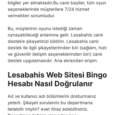
bilgiler yer almaktadır.Bu canlı bayiler, tüm oyun
seçeneklerinde müşterilere 7/24 hizmet
vermekten sorumludur.
Bu, müşterinin oyunu istediği zaman
oynayabileceği anlamına gelir. Lesabahis canlı
destek’e şikayetinizi bildirin. Lesabahis canlı
destek ile ilgili şikayetlerimden biri (sağlam, hızlı
ve güvenilir iletişim seçeneklerinden biri) canlı
destek uygulamasıdır. Ana ekrandan erişim.
Lesabahis Web Sitesi Bingo
Hesabı Nasıl Doğrulanır
Ad ve kullanıcı adı bölümlerini doldurmanız
yeterli. Şikayet sorularımı bu departmana
iletebilir miyim? evet itiraz edebilirsiniz.