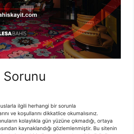
 Sorunu
larla ilgili herhangi bir sorunla
nı ve koşullarını dikkatlice okumalısınız.
 konuların kolaylıkla gün yüzüne çıkmadığı, ortaya
asından kaynaklandığı gözlemlenmiştir. Bu sitenin