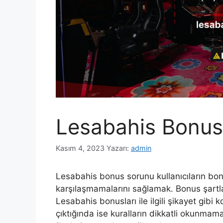
Lesabahis Bonus
Kasım 4, 2023
Yazarı:
admin
Lesabahis bonus sorunu kullanıcıların bonus
karşılaşmamalarını sağlamak. Bonus şartları
Lesabahis bonusları ile ilgili şikayet gibi
çıktığında ise kuralların dikkatli okunmam