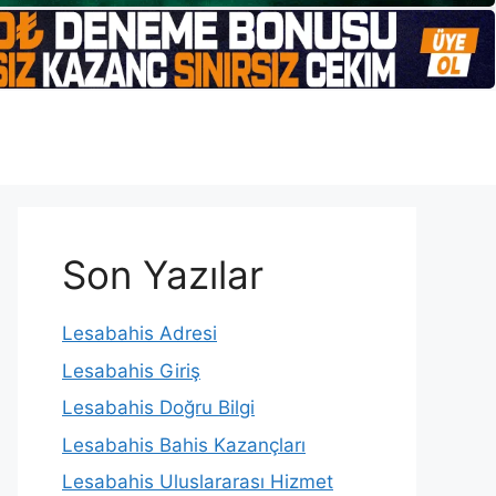
Son Yazılar
Lesabahis Adresi
Lesabahis Giriş
Lesabahis Doğru Bilgi
Lesabahis Bahis Kazançları
Lesabahis Uluslararası Hizmet