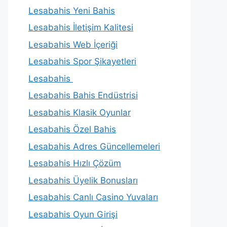
Lesabahis Yeni Bahis
Lesabahis İletişim Kalitesi
Lesabahis Web İçeriği
Lesabahis Spor Şikayetleri
Lesabahis
Lesabahis Bahis Endüstrisi
Lesabahis Klasik Oyunlar
Lesabahis Özel Bahis
Lesabahis Adres Güncellemeleri
Lesabahis Hızlı Çözüm
Lesabahis Üyelik Bonusları
Lesabahis Canlı Casino Yuvaları
Lesabahis Oyun Girişi