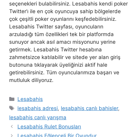
seçenekleri bulabilirsiniz. Lesabahis kendi poker
Twitter’ı ile en çok oyuncuya sahip bölgelerde
çok çeşitli poker oyunlarını keşfedebilirsiniz.
Lesabahis Twitter sayfası, oyuncuların
arzuladığı tüm özellikleri tek bir platformda
sunuyor ancak asıl amacı misyonunu yerine
getirmek. Lesabahis Twitter hesabına
zahmetsizce katılabilir ve sitede yer alan giriş
butonuna tıklayarak üyeliğinizi aktif hale
getirebilirsiniz. Tüm oyuncularımıza başarı ve
mutluluk diliyoruz.
Kategoriler
Lesabahis
Etiketler
lesabahis adresi
,
lesabahis canlı bahisler
,
lesabahis canlı yarışma
Lesabahis Rulet Bonusları
Lesabahis Eğlenceli Bir Oyundur