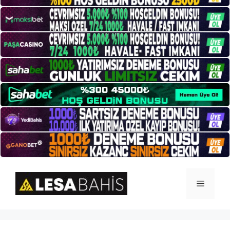
İçeriğe
atla
Menü