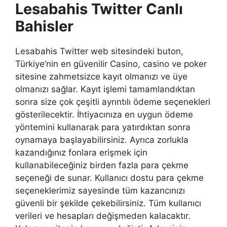
Lesabahis Twitter Canlı
Bahisler
Lesabahis Twitter web sitesindeki buton,
Türkiye’nin en güvenilir Casino, casino ve poker
sitesine zahmetsizce kayıt olmanızı ve üye
olmanızı sağlar. Kayıt işlemi tamamlandıktan
sonra size çok çeşitli ayrıntılı ödeme seçenekleri
gösterilecektir. İhtiyacınıza en uygun ödeme
yöntemini kullanarak para yatırdıktan sonra
oynamaya başlayabilirsiniz. Ayrıca zorlukla
kazandığınız fonlara erişmek için
kullanabileceğiniz birden fazla para çekme
seçeneği de sunar. Kullanıcı dostu para çekme
seçeneklerimiz sayesinde tüm kazancınızı
güvenli bir şekilde çekebilirsiniz. Tüm kullanıcı
verileri ve hesapları değişmeden kalacaktır.