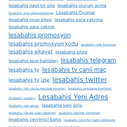
lesabahis nasil bir site
lesabahis oturum açma
Lesabahis Oyunlar
lesabahis oyun derecelendirme
lesabahis oyun sitesi
lesabahis para yatırma
lesabahis para çekme
lesabahis promosyon
lesabahis promosyon kodu
lesabahis rulet bonusları
lesabahis sikayet
lesabahis sitesi
lesabahis telegram
lesabahis spor bahisleri
lesabahis tv canli maç
lesabahis tv
lesabahis twitter
lesabahis tv izle
lesabahis türk casino mevzuat sorunları
lesabahis uygulama özellikleri
Lesabahis Yeni Adres
lesabahis yasadışı
lesabahis yeni giris
lesabahis yeni adresi
lesabahis yüksek puan sebepleri
lesabahis çekilme yöntemleri
lesabahis çevrimiçi bahis
lesabahis çevrimiçi bahis eğlencesi