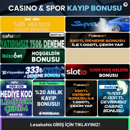
×
Lesabahis GİRİŞ İÇİN TIKLAYINIZ!