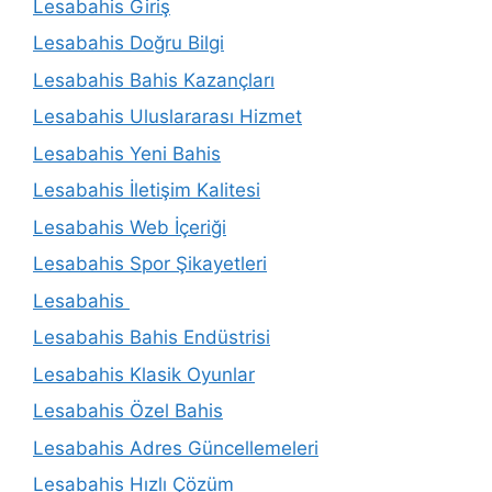
Lesabahis Giriş
Lesabahis Doğru Bilgi
Lesabahis Bahis Kazançları
Lesabahis Uluslararası Hizmet
Lesabahis Yeni Bahis
Lesabahis İletişim Kalitesi
Lesabahis Web İçeriği
Lesabahis Spor Şikayetleri
Lesabahis
Lesabahis Bahis Endüstrisi
Lesabahis Klasik Oyunlar
Lesabahis Özel Bahis
Lesabahis Adres Güncellemeleri
Lesabahis Hızlı Çözüm