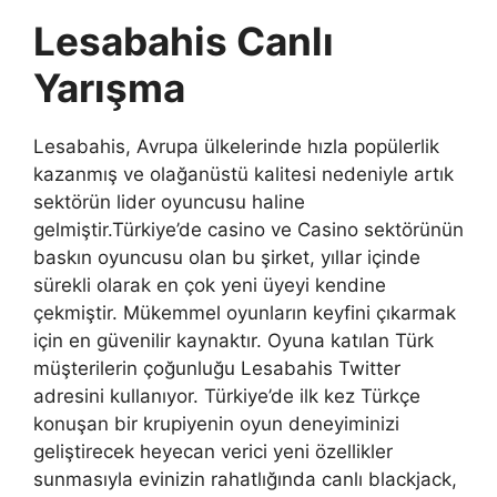
Lesabahis Canlı
Yarışma
Lesabahis, Avrupa ülkelerinde hızla popülerlik
kazanmış ve olağanüstü kalitesi nedeniyle artık
sektörün lider oyuncusu haline
gelmiştir.Türkiye’de casino ve Casino sektörünün
baskın oyuncusu olan bu şirket, yıllar içinde
sürekli olarak en çok yeni üyeyi kendine
çekmiştir. Mükemmel oyunların keyfini çıkarmak
için en güvenilir kaynaktır. Oyuna katılan Türk
müşterilerin çoğunluğu Lesabahis Twitter
adresini kullanıyor. Türkiye’de ilk kez Türkçe
konuşan bir krupiyenin oyun deneyiminizi
geliştirecek heyecan verici yeni özellikler
sunmasıyla evinizin rahatlığında canlı blackjack,