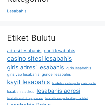
Lesabahis
Etiket Bulutu
adresi lesabahis
canli lesabahis
casino sitesi lesabahis
giris adresi lesabahis
giris lesabahis
giris yap lesabahis
güncel lesabahis
kayit lesabahis
lesabahis, canlı oyunlar, canlı oyunlar
lesabahis adresi
lesabahis adres
lesabahis android uygulaması
lesabahis avrupa handikap bahisleri