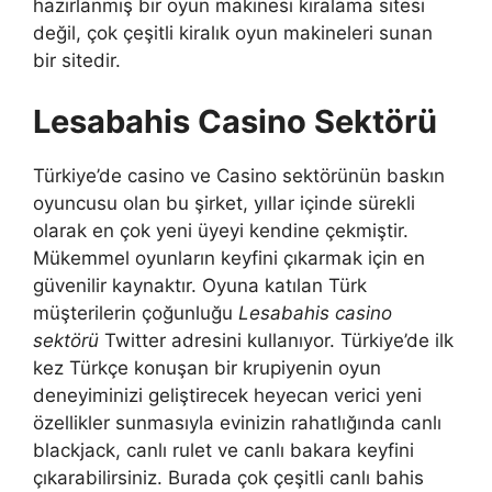
hazırlanmış bir oyun makinesi kiralama sitesi
değil, çok çeşitli kiralık oyun makineleri sunan
bir sitedir.
Lesabahis Casino Sektörü
Türkiye’de casino ve Casino sektörünün baskın
oyuncusu olan bu şirket, yıllar içinde sürekli
olarak en çok yeni üyeyi kendine çekmiştir.
Mükemmel oyunların keyfini çıkarmak için en
güvenilir kaynaktır. Oyuna katılan Türk
müşterilerin çoğunluğu
Lesabahis casino
sektörü
Twitter adresini kullanıyor. Türkiye’de ilk
kez Türkçe konuşan bir krupiyenin oyun
deneyiminizi geliştirecek heyecan verici yeni
özellikler sunmasıyla evinizin rahatlığında canlı
blackjack, canlı rulet ve canlı bakara keyfini
çıkarabilirsiniz. Burada çok çeşitli canlı bahis