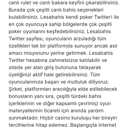
canlı rulet ve canlı bakara keyfini çıkarabilirsiniz.
Burada çok çeşitli canlı bahis seçenekleri
bulabilirsiniz. Lesabahis kendi poker Twitter’ı ile
en çok oyuncuya sahip bölgelerde çok çeşitli
poker oyunlarını keşfedebilirsiniz. Lesabahis
Twitter sayfası, oyuncuların arzuladığı tüm
özellikleri tek bir platformda sunuyor ancak asıl
amacı misyonunu yerine getirmek. Lesabahis
Twitter hesabına zahmetsizce katılabilir ve
sitede yer alan giriş butonuna tıklayarak
üyeliğinizi aktif hale getirebilirsiniz. Tüm
oyuncularımıza başarı ve mutluluk diliyoruz.
Şirket, platformları aracılığıyla elde edilebilecek
bonusların yanı sıra, çeşitli türdeki bahis
içeriklerinin ve diğer kapsamlı çevrimiçi oyun
materyallerinin ticareti için anında yardım
sunmaktadır. Hiçbir casino kuruluşu her bireyin
tercihlerine hitap edemez. Başlangıçta internet