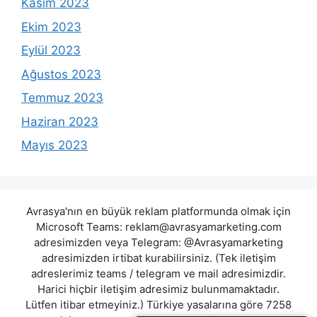
Kasım 2023
Ekim 2023
Eylül 2023
Ağustos 2023
Temmuz 2023
Haziran 2023
Mayıs 2023
Avrasya'nın en büyük reklam platformunda olmak için
Microsoft Teams:
reklam@avrasyamarketing.com
adresimizden veya Telegram: @Avrasyamarketing
adresimizden irtibat kurabilirsiniz. (Tek iletişim
adreslerimiz teams / telegram ve mail adresimizdir.
Harici hiçbir iletişim adresimiz bulunmamaktadır.
Lütfen itibar etmeyiniz.) Türkiye yasalarına göre 7258