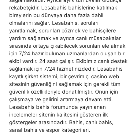
sağlamaktadır. Ayrıca aylık turnuvalar oldukça
rekabetçidir. Lesabahis bahislerine katılmak
bireylerin bu dünyaya daha fazla dahil
olmalarını sağlar. Lesabahis, soruları
yanıtlamak, sorunları çözmek ve bahisçilere
yardım sağlamak ve ayrıca canlı müsabakalar
sırasında ortaya çıkabilecek sorunları ele almak
için 7/24 hazır bulunan uzmanlardan oluşan bir
ekibi vardır. 24 saat çalışır. Ekibimiz canlı destek
sağlamak için 7/24 hizmetinizdedir. Lesabahis
kayıtlı şirket sistemi, bir çevrimiçi casino web
sitesinin güvenliğini sağlamak için gerekli tüm
güvenlik özellikleriyle donatılmıştır. Onun için
çalışmaya ve gelirini artırmaya devam etti.
Lesabahis bahis forumunda yayınlanan
incelemeler sitenin kalitesini gösteren ilk
göstergeler arasındadır. Bahis, canlı bahis,
sanal bahis ve espor kategorileri.