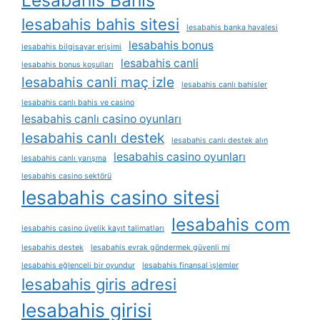
Lesabahis Bahis
lesabahis bahis sitesi
lesabahis banka havalesi
lesabahis bonus
lesabahis bilgisayar erişimi
lesabahis canli
lesabahis bonus koşulları
lesabahis canli maç izle
lesabahis canlı bahisler
lesabahis canlı bahis ve casino
lesabahis canlı casino oyunları
lesabahis canlı destek
lesabahis canlı destek alın
lesabahis casino oyunları
lesabahis canlı yarışma
lesabahis casino sektörü
lesabahis casino sitesi
lesabahis com
lesabahis casino üyelik kayıt talimatları
lesabahis destek
lesabahis evrak göndermek güvenli mi
lesabahis eğlenceli bir oyundur
lesabahis finansal i̇şlemler
lesabahis giris adresi
lesabahis girisi