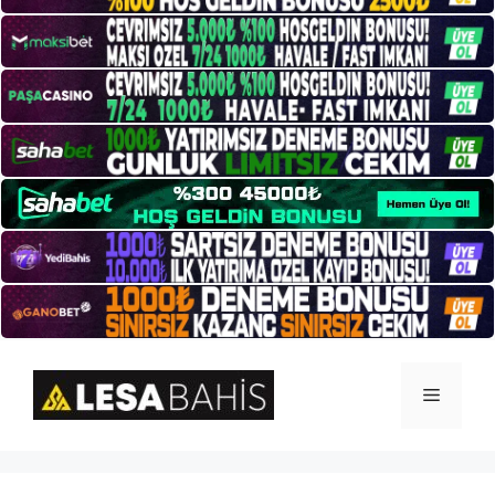
İçeriğe
atla
Menü