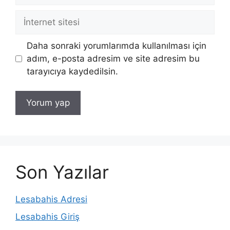
İnternet
sitesi
Daha sonraki yorumlarımda kullanılması için
adım, e-posta adresim ve site adresim bu
tarayıcıya kaydedilsin.
Son Yazılar
Lesabahis Adresi
Lesabahis Giriş