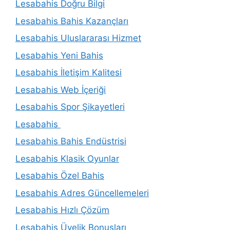
Lesabahis Doğru Bilgi
Lesabahis Bahis Kazançları
Lesabahis Uluslararası Hizmet
Lesabahis Yeni Bahis
Lesabahis İletişim Kalitesi
Lesabahis Web İçeriği
Lesabahis Spor Şikayetleri
Lesabahis
Lesabahis Bahis Endüstrisi
Lesabahis Klasik Oyunlar
Lesabahis Özel Bahis
Lesabahis Adres Güncellemeleri
Lesabahis Hızlı Çözüm
Lesabahis Üyelik Bonusları