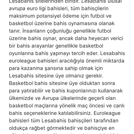
Lesabahis sitelerinden biridir.
Lesabahis ulusal
avrupa
euro ligi bahisleri, tüm bahisçilerin
maksimum potansiyel ödeme için futbol ve
basketbol üzerine bahis oynamasına olanak
tanır. İnsanların çoğunluğu genellikle futbol
üzerine bahis oynar, ancak daha heyecan verici
bir bahis arayanlar genellikle basketbol
oyunlarına bahis yapmayı tercih eder. Lesabahis
euroleague bahisleri aracılığıyla önemli miktarda
para kazanma şansına sahip olmak için
Lesabahis sitesine üye olmanız gerekir.
Basketbol bahis sitesine üye olduktan sonra
para yatırabilir ve bahis kuponlarınızı kullanarak
ülkemizde ve Avrupa ülkelerinde geçerli olan
basketbol maçlarına yönelik maç öncesi ve canlı
bahis seçeneklerine katılabilirsiniz. Euroleague
bahisleri tüm Lesabahis bahisçileri tarafından
oldukça rağbet görmektedir ve bahisçiye en