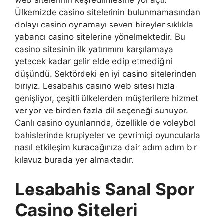
web sitelerinin keşfedilmesine yol açtı.
Ülkemizde casino sitelerinin bulunmamasından
dolayı casino oynamayı seven bireyler sıklıkla
yabancı casino sitelerine yönelmektedir. Bu
casino sitesinin ilk yatırımını karşılamaya
yetecek kadar gelir elde edip etmediğini
düşündü. Sektördeki en iyi casino sitelerinden
biriyiz. Lesabahis casino web sitesi hızla
genişliyor, çeşitli ülkelerden müşterilere hizmet
veriyor ve birden fazla dil seçeneği sunuyor.
Canlı casino oyunlarında, özellikle de voleybol
bahislerinde krupiyeler ve çevrimiçi oyuncularla
nasıl etkileşim kuracağınıza dair adım adım bir
kılavuz burada yer almaktadır.
Lesabahis Sanal Spor
Casino Siteleri