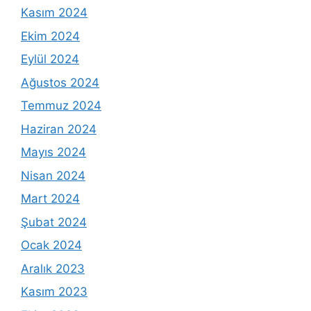
Kasım 2024
Ekim 2024
Eylül 2024
Ağustos 2024
Temmuz 2024
Haziran 2024
Mayıs 2024
Nisan 2024
Mart 2024
Şubat 2024
Ocak 2024
Aralık 2023
Kasım 2023