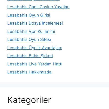
Lesabahis Canlı Casino Yuvaları
Lesabahis Oyun Girişi
Lesabahis Dosya İncelemesi
Lesabahis Vpn Kullanımı
Lesabahis Oyun Sitesi
Lesabahis Üyelik Avantajları
Lesabahis Bahis Şirketi
Lesabahis Live Yardım Hattı
Lesabahis Hakkımızda
Kategoriler