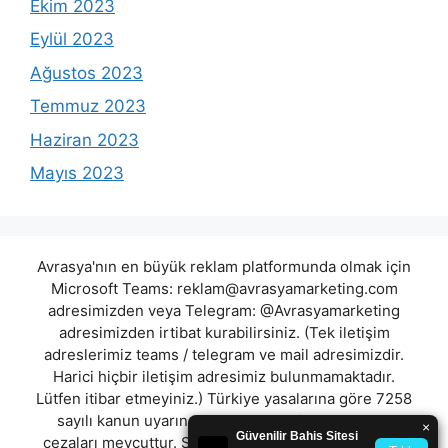
Ekim 2023
Eylül 2023
Ağustos 2023
Temmuz 2023
Haziran 2023
Mayıs 2023
Avrasya'nın en büyük reklam platformunda olmak için
Microsoft Teams:
reklam@avrasyamarketing.com
adresimizden veya Telegram: @Avrasyamarketing
adresimizden irtibat kurabilirsiniz. (Tek iletişim
adreslerimiz teams / telegram ve mail adresimizdir.
Harici hiçbir iletişim adresimiz bulunmamaktadır.
Lütfen itibar etmeyiniz.) Türkiye yasalarına göre 7258
sayılı kanun uyarınca yasa dışı bahis oynamanın
cezaları mevcuttur. Şu an bulunduğunuz site hiç bir