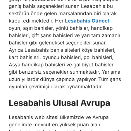
geniş bahis seçenekleri sunan Lesabahis bu
sektörün önde gelen markalarından biri olarak
kabul edilmektedir. Her
Lesabahis Güncel
oyun, aşırı bahisler, yönlü bahisler, handikap
bahisleri, çift şans bahisleri ve yarı tam zamanlı
bahisler gibi geleneksel seçenekler sunar.
Ayrıca Lesabahis bahis siteleri köşe bahisleri,
kart bahisleri, oyuncu bahisleri, gol bahisleri,
Asya handikap bahisleri ve galibiyet bahisleri
gibi benzersiz seçenekler sunmaktadır. Yarışma
uzun yıllardır dünya çapında yapılıyor. Tüm şans
oyunları çevrimiçi olarak oynanmaktadır.
Lesabahis Ulusal Avrupa
Lesabahis web sitesi ülkemizde ve Avrupa
genelinde mevcut en yüksek puan alan