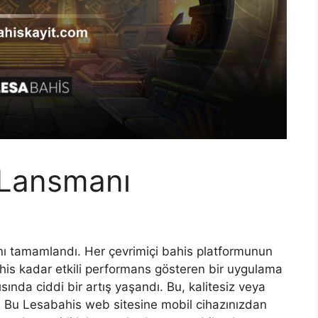
 Lansmanı
 tamamlandı. Her çevrimiçi bahis platformunun
his kadar etkili performans gösteren bir uygulama
sında ciddi bir artış yaşandı. Bu, kalitesiz veya
r. Bu Lesabahis web sitesine mobil cihazınızdan