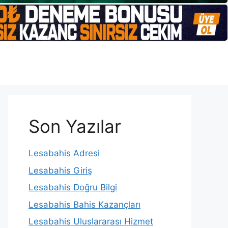
Son Yazılar
Lesabahis Adresi
Lesabahis Giriş
Lesabahis Doğru Bilgi
Lesabahis Bahis Kazançları
Lesabahis Uluslararası Hizmet