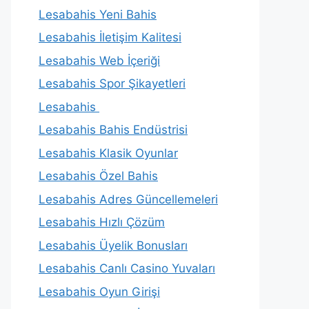
Lesabahis Yeni Bahis
Lesabahis İletişim Kalitesi
Lesabahis Web İçeriği
Lesabahis Spor Şikayetleri
Lesabahis
Lesabahis Bahis Endüstrisi
Lesabahis Klasik Oyunlar
Lesabahis Özel Bahis
Lesabahis Adres Güncellemeleri
Lesabahis Hızlı Çözüm
Lesabahis Üyelik Bonusları
Lesabahis Canlı Casino Yuvaları
Lesabahis Oyun Girişi