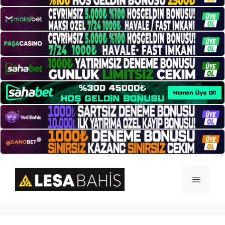
İçeriğe
atla
Menü