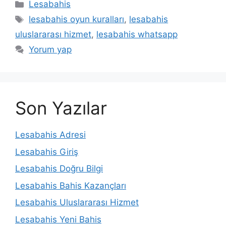
Kategoriler
Lesabahis
Etiketler
lesabahis oyun kuralları
,
lesabahis
uluslararası hizmet
,
lesabahis whatsapp
Yorum yap
Son Yazılar
Lesabahis Adresi
Lesabahis Giriş
Lesabahis Doğru Bilgi
Lesabahis Bahis Kazançları
Lesabahis Uluslararası Hizmet
Lesabahis Yeni Bahis