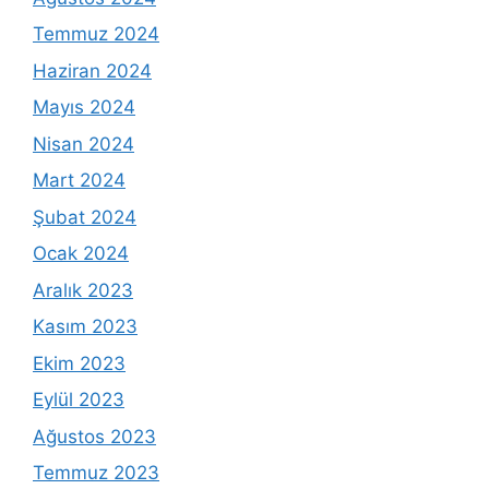
Temmuz 2024
Haziran 2024
Mayıs 2024
Nisan 2024
Mart 2024
Şubat 2024
Ocak 2024
Aralık 2023
Kasım 2023
Ekim 2023
Eylül 2023
Ağustos 2023
Temmuz 2023