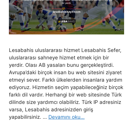
Lesabahis uluslararası hizmet Lesabahis Sefer,
uluslararası sahneye hizmet etmek için bir
yerdir. Olası AB yasaları bunu gerçekleştirdi.
Avrupa’daki birçok insan bu web sitesini ziyaret
etmeyi sever. Farklı ülkelerden insanlara yardım
ediyoruz. Hizmetin seçim yapabileceğiniz birçok
farklı dil vardır. Herhangi bir web sitesinde Türk
dilinde size yardımcı olabiliriz. Türk IP adresiniz
varsa, Lesabahis adresinizden giriş
yapabilirsiniz. …
Devamını oku…