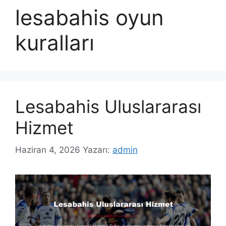
lesabahis oyun
kuralları
Lesabahis Uluslararası
Hizmet
Haziran 4, 2026
Yazarı:
admin