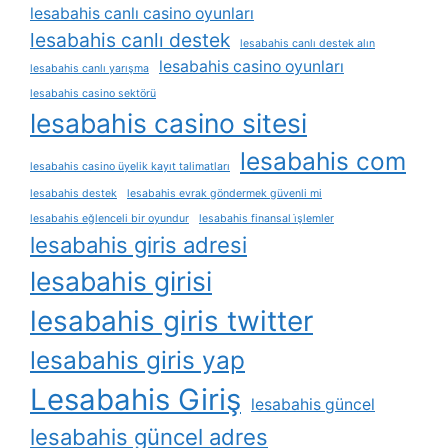
lesabahis canlı casino oyunları
lesabahis canlı destek
lesabahis canlı destek alın
lesabahis casino oyunları
lesabahis canlı yarışma
lesabahis casino sektörü
lesabahis casino sitesi
lesabahis com
lesabahis casino üyelik kayıt talimatları
lesabahis destek
lesabahis evrak göndermek güvenli mi
lesabahis eğlenceli bir oyundur
lesabahis finansal i̇şlemler
lesabahis giris adresi
lesabahis girisi
lesabahis giris twitter
lesabahis giris yap
Lesabahis Giriş
lesabahis güncel
lesabahis güncel adres