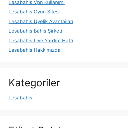
Lesabahis Vpn Kullanımı
Lesabahis Oyun Sitesi
Lesabahis Üyelik Avantajları
Lesabahis Bahis Şirketi
Lesabahis Live Yardım Hattı
Lesabahis Hakkımızda
Kategoriler
Lesabahis