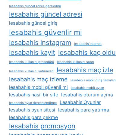
lesabahis güncel adres gerekliliği
lesabahis güncel adresi
lesabahis güncel giriş
lesabahis güvenlir mi
lesabahis instagram
lesabahis i̇nternet
lesabahis kayit
lesabahis kaç oldu
lesabahis kullanıcı prosedürü
lesabahis kullanıcı sabrı
lesabahis maç izle
lesabahis kullanıcı yatırımları
lesabahis maç izleme
lesabahis mobil giriş temaları
lesabahis mobil güvenli mi
lesabahis mobil uyum
lesabahis nasil bir site
lesabahis oturum açma
Lesabahis Oyunlar
lesabahis oyun derecelendirme
lesabahis oyun sitesi
lesabahis para yatırma
lesabahis para çekme
lesabahis promosyon