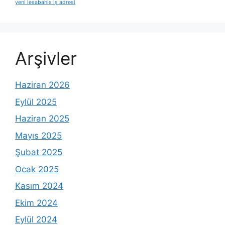
yeni lesabahis i̇ş adresi
Arşivler
Haziran 2026
Eylül 2025
Haziran 2025
Mayıs 2025
Şubat 2025
Ocak 2025
Kasım 2024
Ekim 2024
Eylül 2024