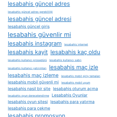
lesabahis güncel adres
lesabahis güncel adres gerekliliği
lesabahis güncel adresi
lesabahis güncel giriş
lesabahis güvenlir mi
lesabahis instagram
lesabahis i̇nternet
lesabahis kayit
lesabahis kaç oldu
lesabahis kullanıcı prosedürü
lesabahis kullanıcı sabrı
lesabahis maç izle
lesabahis kullanıcı yatırımları
lesabahis maç izleme
lesabahis mobil giriş temaları
lesabahis mobil güvenli mi
lesabahis mobil uyum
lesabahis nasil bir site
lesabahis oturum açma
Lesabahis Oyunlar
lesabahis oyun derecelendirme
lesabahis oyun sitesi
lesabahis para yatırma
lesabahis para çekme
lesabahis promosyon