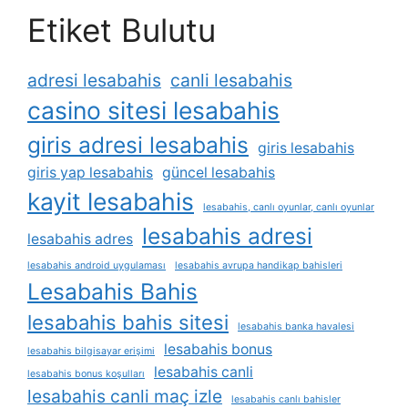
Etiket Bulutu
adresi lesabahis
canli lesabahis
casino sitesi lesabahis
giris adresi lesabahis
giris lesabahis
giris yap lesabahis
güncel lesabahis
kayit lesabahis
lesabahis, canlı oyunlar, canlı oyunlar
lesabahis adresi
lesabahis adres
lesabahis android uygulaması
lesabahis avrupa handikap bahisleri
Lesabahis Bahis
lesabahis bahis sitesi
lesabahis banka havalesi
lesabahis bonus
lesabahis bilgisayar erişimi
lesabahis canli
lesabahis bonus koşulları
lesabahis canli maç izle
lesabahis canlı bahisler