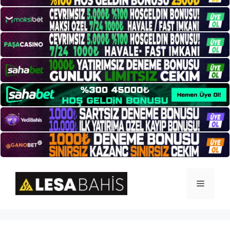
İçeriğe
atla
Menü