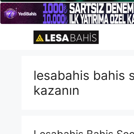
İçeriğe
atla
lesabahis bahis s
kazanın