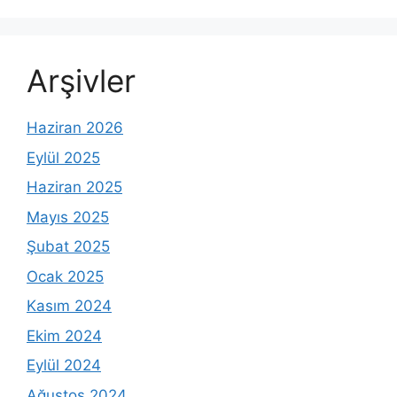
Arşivler
Haziran 2026
Eylül 2025
Haziran 2025
Mayıs 2025
Şubat 2025
Ocak 2025
Kasım 2024
Ekim 2024
Eylül 2024
Ağustos 2024