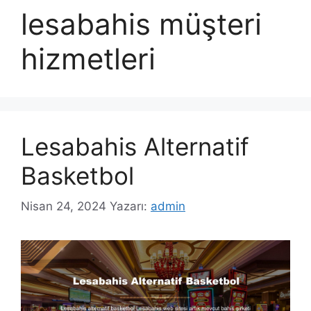
lesabahis müşteri
hizmetleri
Lesabahis Alternatif
Basketbol
Nisan 24, 2024
Yazarı:
admin