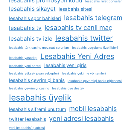
lesabahis promosyon kodu
lesabahis rulet bonusları
lesabahis sikayet
lesabahis sitesi
lesabahis telegram
lesabahis spor bahisleri
lesabahis tv canli maç
lesabahis tv
lesabahis twitter
lesabahis tv izle
lesabahis türk casino mevzuat sorunları
lesabahis uygulama özellikleri
Lesabahis Yeni Adres
lesabahis yasadışı
lesabahis yeni giris
lesabahis yeni adresi
lesabahis yüksek puan sebepleri
lesabahis çekilme yöntemleri
lesabahis çevrimiçi bahis
lesabahis çevrimiçi bahis eğlencesi
lesabahis çevrimiçi casino
lesabahis üye destek
lesabahis üyelik
mobil lesabahis
lesabahis şifremi unuttum
yeni adresi lesabahis
twitter lesabahis
yeni lesabahis i̇ş adresi