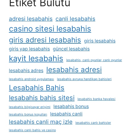
Etiket Bulutu
adresi lesabahis
canli lesabahis
casino sitesi lesabahis
giris adresi lesabahis
giris lesabahis
giris yap lesabahis
güncel lesabahis
kayit lesabahis
lesabahis, canlı oyunlar, canlı oyunlar
lesabahis adresi
lesabahis adres
lesabahis android uygulaması
lesabahis avrupa handikap bahisleri
Lesabahis Bahis
lesabahis bahis sitesi
lesabahis banka havalesi
lesabahis bonus
lesabahis bilgisayar erişimi
lesabahis canli
lesabahis bonus koşulları
lesabahis canli maç izle
lesabahis canlı bahisler
lesabahis canlı bahis ve casino