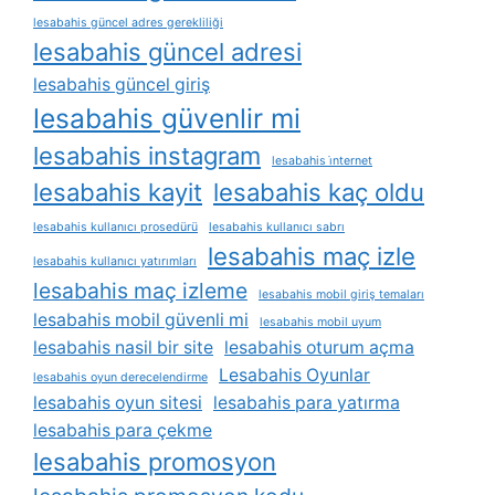
lesabahis güncel adres gerekliliği
lesabahis güncel adresi
lesabahis güncel giriş
lesabahis güvenlir mi
lesabahis instagram
lesabahis i̇nternet
lesabahis kayit
lesabahis kaç oldu
lesabahis kullanıcı prosedürü
lesabahis kullanıcı sabrı
lesabahis maç izle
lesabahis kullanıcı yatırımları
lesabahis maç izleme
lesabahis mobil giriş temaları
lesabahis mobil güvenli mi
lesabahis mobil uyum
lesabahis nasil bir site
lesabahis oturum açma
Lesabahis Oyunlar
lesabahis oyun derecelendirme
lesabahis oyun sitesi
lesabahis para yatırma
lesabahis para çekme
lesabahis promosyon