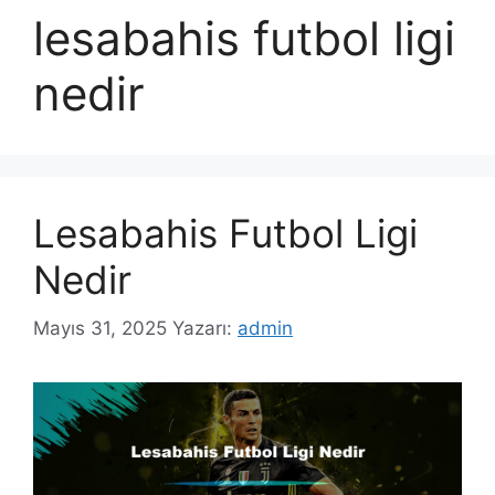
lesabahis futbol ligi
nedir
Lesabahis Futbol Ligi
Nedir
Mayıs 31, 2025
Yazarı:
admin