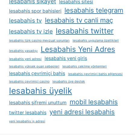
lesabahis sikayet
lesabahis sitesi
lesabahis telegram
lesabahis spor bahisleri
lesabahis tv canli maç
lesabahis tv
lesabahis twitter
lesabahis tv izle
lesabahis türk casino mevzuat sorunları
lesabahis uygulama özellikleri
Lesabahis Yeni Adres
lesabahis yasadışı
lesabahis yeni giris
lesabahis yeni adresi
lesabahis yüksek puan sebepleri
lesabahis çekilme yöntemleri
lesabahis çevrimiçi bahis
lesabahis çevrimiçi bahis eğlencesi
lesabahis çevrimiçi casino
lesabahis üye destek
lesabahis üyelik
mobil lesabahis
lesabahis şifremi unuttum
yeni adresi lesabahis
twitter lesabahis
yeni lesabahis i̇ş adresi