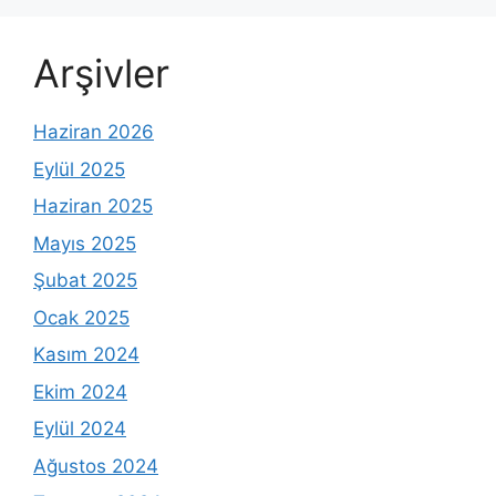
Arşivler
Haziran 2026
Eylül 2025
Haziran 2025
Mayıs 2025
Şubat 2025
Ocak 2025
Kasım 2024
Ekim 2024
Eylül 2024
Ağustos 2024