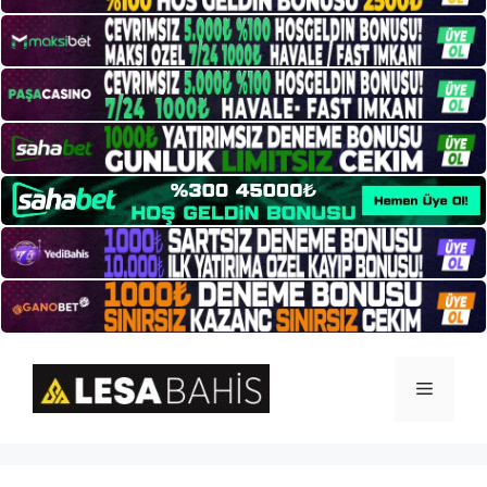
İçeriğe
atla
Menü