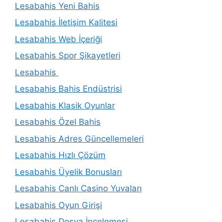
Lesabahis Yeni Bahis
Lesabahis İletişim Kalitesi
Lesabahis Web İçeriği
Lesabahis Spor Şikayetleri
Lesabahis
Lesabahis Bahis Endüstrisi
Lesabahis Klasik Oyunlar
Lesabahis Özel Bahis
Lesabahis Adres Güncellemeleri
Lesabahis Hızlı Çözüm
Lesabahis Üyelik Bonusları
Lesabahis Canlı Casino Yuvaları
Lesabahis Oyun Girişi
Lesabahis Dosya İncelemesi