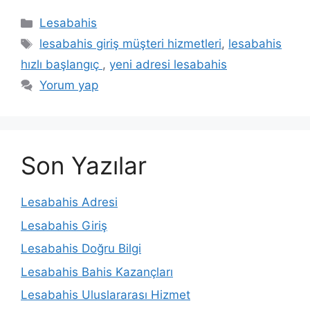
Kategoriler
Lesabahis
Etiketler
lesabahis giriş müşteri hizmetleri
,
lesabahis
hızlı başlangıç ​​
,
yeni adresi lesabahis
Yorum yap
Son Yazılar
Lesabahis Adresi
Lesabahis Giriş
Lesabahis Doğru Bilgi
Lesabahis Bahis Kazançları
Lesabahis Uluslararası Hizmet