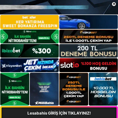
×
Lesabahis GİRİŞ İÇİN TIKLAYINIZ!