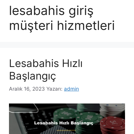
lesabahis giriş
müşteri hizmetleri
Lesabahis Hızlı
Başlangıç ​​
Aralık 16, 2023
Yazarı:
admin