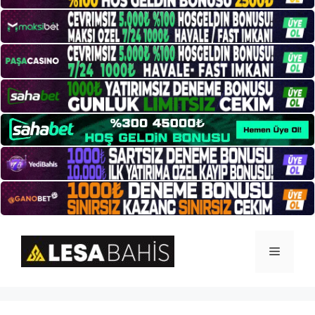
İçeriğe
atla
Menü