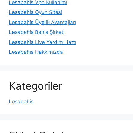
Lesabahis Vpn Kullanımı
Lesabahis Oyun Sitesi
Lesabahis Üyelik Avantajları
Lesabahis Bahis Şirketi
Lesabahis Live Yardım Hattı
Lesabahis Hakkımızda
Kategoriler
Lesabahis