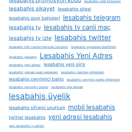
lesabahis promosyon kodu
lesabahis rulet bonusları
lesabahis sikayet
lesabahis sitesi
lesabahis telegram
lesabahis spor bahisleri
lesabahis tv canli maç
lesabahis tv
lesabahis twitter
lesabahis tv izle
lesabahis türk casino mevzuat sorunları
lesabahis uygulama özellikleri
Lesabahis Yeni Adres
lesabahis yasadışı
lesabahis yeni giris
lesabahis yeni adresi
lesabahis yüksek puan sebepleri
lesabahis çekilme yöntemleri
lesabahis çevrimiçi bahis
lesabahis çevrimiçi bahis eğlencesi
lesabahis çevrimiçi casino
lesabahis üye destek
lesabahis üyelik
mobil lesabahis
lesabahis şifremi unuttum
yeni adresi lesabahis
twitter lesabahis
yeni lesabahis i̇ş adresi