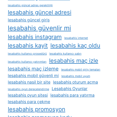
lesabahis güncel adres gerekliliği
lesabahis güncel adresi
lesabahis güncel giriş
lesabahis güvenlir mi
lesabahis instagram
lesabahis i̇nternet
lesabahis kayit
lesabahis kaç oldu
lesabahis kullanıcı prosedürü
lesabahis kullanıcı sabrı
lesabahis maç izle
lesabahis kullanıcı yatırımları
lesabahis maç izleme
lesabahis mobil giriş temaları
lesabahis mobil güvenli mi
lesabahis mobil uyum
lesabahis nasil bir site
lesabahis oturum açma
Lesabahis Oyunlar
lesabahis oyun derecelendirme
lesabahis oyun sitesi
lesabahis para yatırma
lesabahis para çekme
lesabahis promosyon