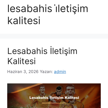
lesabahis i̇letişim
kalitesi
Lesabahis İletişim
Kalitesi
Haziran 3, 2026
Yazarı:
admin