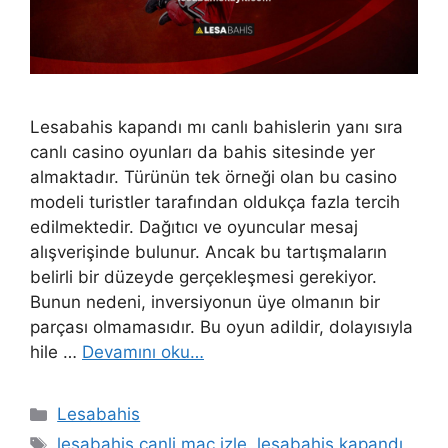
Lesabahis kapandı mı canlı bahislerin yanı sıra
canlı casino oyunları da bahis sitesinde yer
almaktadır. Türünün tek örneği olan bu casino
modeli turistler tarafından oldukça fazla tercih
edilmektedir. Dağıtıcı ve oyuncular mesaj
alışverişinde bulunur. Ancak bu tartışmaların
belirli bir düzeyde gerçekleşmesi gerekiyor.
Bunun nedeni, inversiyonun üye olmanın bir
parçası olmamasıdır. Bu oyun adildir, dolayısıyla
hile …
Devamını oku…
Kategoriler
Lesabahis
Etiketler
lesabahis canli maç izle
,
lesabahis kapandı