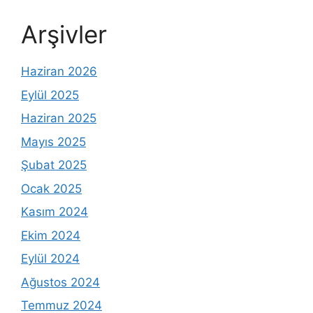
Arşivler
Haziran 2026
Eylül 2025
Haziran 2025
Mayıs 2025
Şubat 2025
Ocak 2025
Kasım 2024
Ekim 2024
Eylül 2024
Ağustos 2024
Temmuz 2024