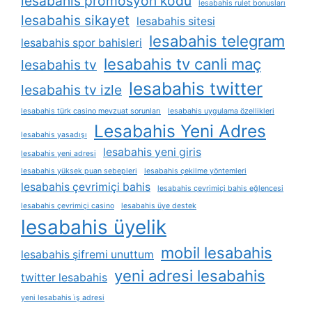
lesabahis promosyon kodu
lesabahis rulet bonusları
lesabahis sikayet
lesabahis sitesi
lesabahis telegram
lesabahis spor bahisleri
lesabahis tv canli maç
lesabahis tv
lesabahis twitter
lesabahis tv izle
lesabahis türk casino mevzuat sorunları
lesabahis uygulama özellikleri
Lesabahis Yeni Adres
lesabahis yasadışı
lesabahis yeni giris
lesabahis yeni adresi
lesabahis yüksek puan sebepleri
lesabahis çekilme yöntemleri
lesabahis çevrimiçi bahis
lesabahis çevrimiçi bahis eğlencesi
lesabahis çevrimiçi casino
lesabahis üye destek
lesabahis üyelik
mobil lesabahis
lesabahis şifremi unuttum
yeni adresi lesabahis
twitter lesabahis
yeni lesabahis i̇ş adresi