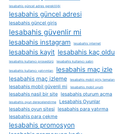
lesabahis güncel adres gerekliliği
lesabahis güncel adresi
lesabahis güncel giriş
lesabahis güvenlir mi
lesabahis instagram
lesabahis i̇nternet
lesabahis kayit
lesabahis kaç oldu
lesabahis kullanıcı prosedürü
lesabahis kullanıcı sabrı
lesabahis maç izle
lesabahis kullanıcı yatırımları
lesabahis maç izleme
lesabahis mobil giriş temaları
lesabahis mobil güvenli mi
lesabahis mobil uyum
lesabahis nasil bir site
lesabahis oturum açma
Lesabahis Oyunlar
lesabahis oyun derecelendirme
lesabahis oyun sitesi
lesabahis para yatırma
lesabahis para çekme
lesabahis promosyon