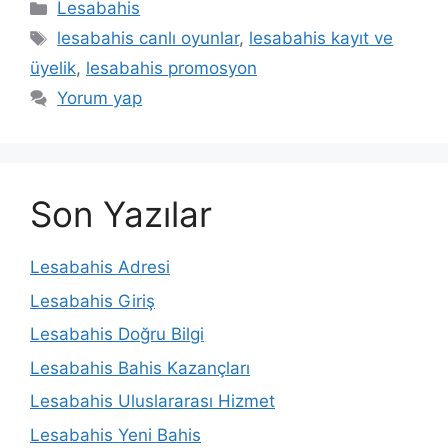
Kategoriler
Lesabahis
Etiketler
lesabahis canlı oyunlar
,
lesabahis kayıt ve
üyelik
,
lesabahis promosyon
Yorum yap
Son Yazılar
Lesabahis Adresi
Lesabahis Giriş
Lesabahis Doğru Bilgi
Lesabahis Bahis Kazançları
Lesabahis Uluslararası Hizmet
Lesabahis Yeni Bahis