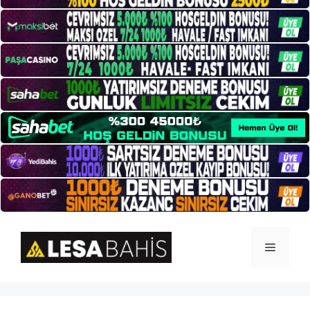
İçeriğe
atla
Menü