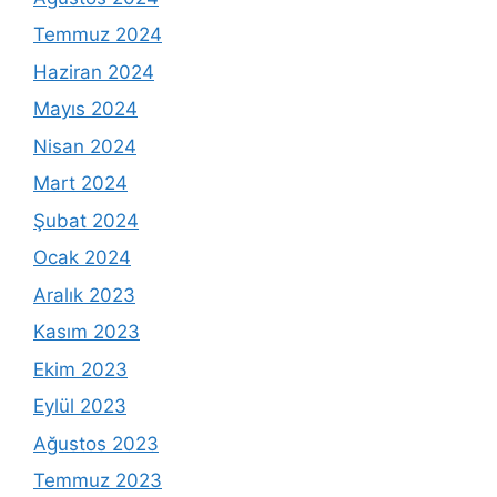
Temmuz 2024
Haziran 2024
Mayıs 2024
Nisan 2024
Mart 2024
Şubat 2024
Ocak 2024
Aralık 2023
Kasım 2023
Ekim 2023
Eylül 2023
Ağustos 2023
Temmuz 2023