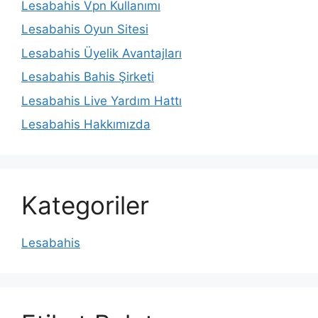
Lesabahis Vpn Kullanımı
Lesabahis Oyun Sitesi
Lesabahis Üyelik Avantajları
Lesabahis Bahis Şirketi
Lesabahis Live Yardım Hattı
Lesabahis Hakkımızda
Kategoriler
Lesabahis