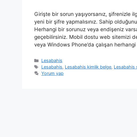
Girişte bir sorun yaşıyorsanız, şifrenizle i
yeni bir şifre yapmalısınız. Sahip olduğun
Herhangi bir sorunuz veya endişeniz varsa
geçebilirsiniz. Mobil dostu web sitemizi de
veya Windows Phone’da çalışan herhangi b
Kategoriler
Lesabahis
Etiketler
Lesabahis
,
Lesabahis kimlik belge
,
Lesabahis 
Yorum yap