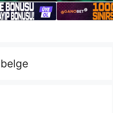
 belge