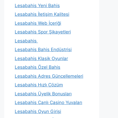
Lesabahis Yeni Bahis
Lesabahis İletişim Kalitesi
Lesabahis Web İçeriği
Lesabahis Spor Şikayetleri
Lesabahis
Lesabahis Bahis Endüstrisi
Lesabahis Klasik Oyunlar
Lesabahis Özel Bahis
Lesabahis Adres Güncellemeleri
Lesabahis Hızlı Çözüm
Lesabahis Üyelik Bonusları
Lesabahis Canlı Casino Yuvaları
Lesabahis Oyun Girişi