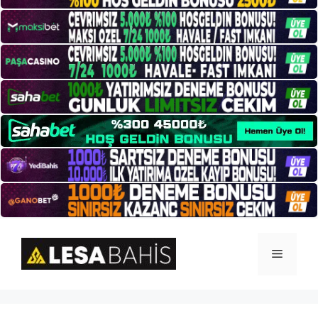
İçeriğe
atla
Menü