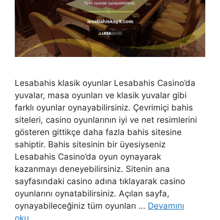
Lesabahis klasik oyunlar Lesabahis Casino’da
yuvalar, masa oyunları ve klasik yuvalar gibi
farklı oyunlar oynayabilirsiniz. Çevrimiçi bahis
siteleri, casino oyunlarının iyi ve net resimlerini
gösteren gittikçe daha fazla bahis sitesine
sahiptir. Bahis sitesinin bir üyesiyseniz
Lesabahis Casino’da oyun oynayarak
kazanmayı deneyebilirsiniz. Sitenin ana
sayfasındaki casino adına tıklayarak casino
oyunlarını oynatabilirsiniz. Açılan sayfa,
oynayabileceğiniz tüm oyunları …
Devamını
oku…