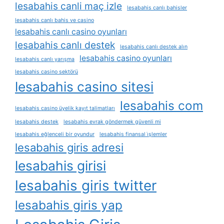
lesabahis canli maç izle
lesabahis canlı bahisler
lesabahis canlı bahis ve casino
lesabahis canlı casino oyunları
lesabahis canlı destek
lesabahis canlı destek alın
lesabahis casino oyunları
lesabahis canlı yarışma
lesabahis casino sektörü
lesabahis casino sitesi
lesabahis com
lesabahis casino üyelik kayıt talimatları
lesabahis destek
lesabahis evrak göndermek güvenli mi
lesabahis eğlenceli bir oyundur
lesabahis finansal i̇şlemler
lesabahis giris adresi
lesabahis girisi
lesabahis giris twitter
lesabahis giris yap