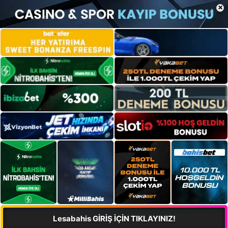
×
Lesabahis GİRİŞ İÇİN TIKLAYINIZ!