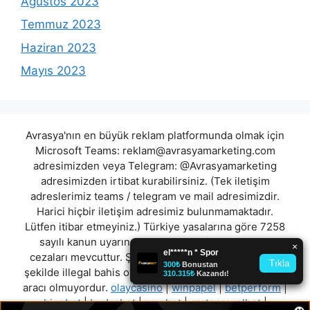
Ağustos 2023
Temmuz 2023
Haziran 2023
Mayıs 2023
Avrasya'nın en büyük reklam platformunda olmak için
Microsoft Teams:
reklam@avrasyamarketing.com
adresimizden veya Telegram: @Avrasyamarketing
adresimizden irtibat kurabilirsiniz. (Tek iletişim
adreslerimiz teams / telegram ve mail adresimizdir.
Harici hiçbir iletişim adresimiz bulunmamaktadır.
Lütfen itibar etmeyiniz.) Türkiye yasalarına göre 7258
sayılı kanun uyarınca yasa dışı bahis oynamanın
cezaları mevcuttur. Şu an bulunduğunuz site hiç bir
şekilde illegal bahis oyunları oynatmıyor ve oynamaya
aracı olmuyordur.
olaycasino
|
winpapel
|
betperform
|
bionbet
|
budvabet
|
nowbet
|
cratosroyalbet
|