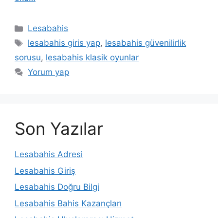
Kategoriler
Lesabahis
Etiketler
lesabahis giris yap
,
lesabahis güvenilirlik
sorusu
,
lesabahis klasik oyunlar
Yorum yap
Son Yazılar
Lesabahis Adresi
Lesabahis Giriş
Lesabahis Doğru Bilgi
Lesabahis Bahis Kazançları