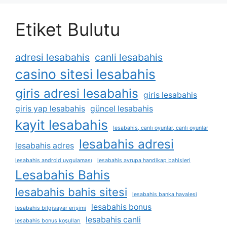
Etiket Bulutu
adresi lesabahis
canli lesabahis
casino sitesi lesabahis
giris adresi lesabahis
giris lesabahis
giris yap lesabahis
güncel lesabahis
kayit lesabahis
lesabahis, canlı oyunlar, canlı oyunlar
lesabahis adresi
lesabahis adres
lesabahis android uygulaması
lesabahis avrupa handikap bahisleri
Lesabahis Bahis
lesabahis bahis sitesi
lesabahis banka havalesi
lesabahis bonus
lesabahis bilgisayar erişimi
lesabahis canli
lesabahis bonus koşulları