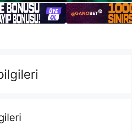
ilgileri
ileri