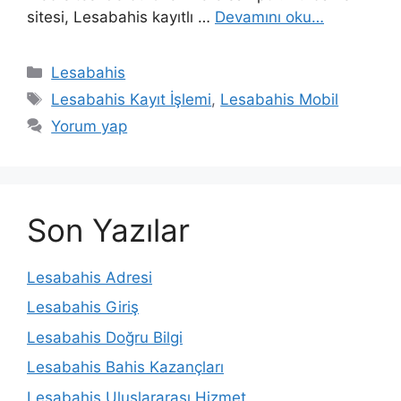
sitesi, Lesabahis kayıtlı …
Devamını oku…
Kategoriler
Lesabahis
Etiketler
Lesabahis Kayıt İşlemi
,
Lesabahis Mobil
Yorum yap
Son Yazılar
Lesabahis Adresi
Lesabahis Giriş
Lesabahis Doğru Bilgi
Lesabahis Bahis Kazançları
Lesabahis Uluslararası Hizmet