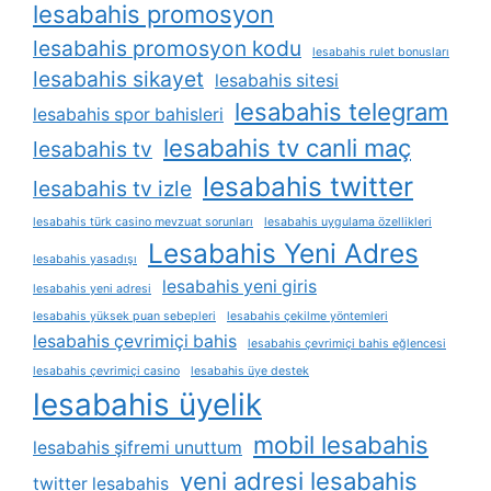
lesabahis promosyon
lesabahis promosyon kodu
lesabahis rulet bonusları
lesabahis sikayet
lesabahis sitesi
lesabahis telegram
lesabahis spor bahisleri
lesabahis tv canli maç
lesabahis tv
lesabahis twitter
lesabahis tv izle
lesabahis türk casino mevzuat sorunları
lesabahis uygulama özellikleri
Lesabahis Yeni Adres
lesabahis yasadışı
lesabahis yeni giris
lesabahis yeni adresi
lesabahis yüksek puan sebepleri
lesabahis çekilme yöntemleri
lesabahis çevrimiçi bahis
lesabahis çevrimiçi bahis eğlencesi
lesabahis çevrimiçi casino
lesabahis üye destek
lesabahis üyelik
mobil lesabahis
lesabahis şifremi unuttum
yeni adresi lesabahis
twitter lesabahis