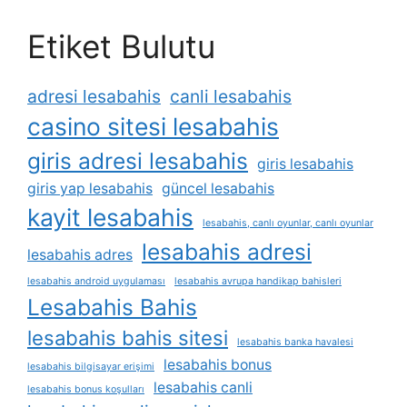
Etiket Bulutu
adresi lesabahis
canli lesabahis
casino sitesi lesabahis
giris adresi lesabahis
giris lesabahis
giris yap lesabahis
güncel lesabahis
kayit lesabahis
lesabahis, canlı oyunlar, canlı oyunlar
lesabahis adresi
lesabahis adres
lesabahis android uygulaması
lesabahis avrupa handikap bahisleri
Lesabahis Bahis
lesabahis bahis sitesi
lesabahis banka havalesi
lesabahis bonus
lesabahis bilgisayar erişimi
lesabahis canli
lesabahis bonus koşulları