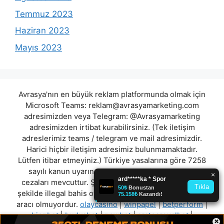
Temmuz 2023
Haziran 2023
Mayıs 2023
Avrasya'nın en büyük reklam platformunda olmak için
Microsoft Teams:
reklam@avrasyamarketing.com
adresimizden veya Telegram: @Avrasyamarketing
adresimizden irtibat kurabilirsiniz. (Tek iletişim
adreslerimiz teams / telegram ve mail adresimizdir.
Harici hiçbir iletişim adresimiz bulunmamaktadır.
Lütfen itibar etmeyiniz.) Türkiye yasalarına göre 7258
sayılı kanun uyarınca yasa dışı bahis oynamanın
cezaları mevcuttur. Şu an bulunduğunuz site hiç bir
şekilde illegal bahis oyunları oynatmıyor ve oynamaya
aracı olmuyordur.
olaycasino
|
winpapel
|
betperform
|
bionbet
|
budvabet
|
nowbet
|
cratosroyalbet
|
×