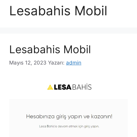
Lesabahis Mobil
Lesabahis Mobil
Mayıs 12, 2023
Yazarı:
admin