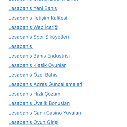
Lesabahis Yeni Bahis
Lesabahis İletişim Kalitesi
Lesabahis Web İçeriği
Lesabahis Spor Şikayetleri
Lesabahis
Lesabahis Bahis Endüstrisi
Lesabahis Klasik Oyunlar
Lesabahis Özel Bahis
Lesabahis Adres Güncellemeleri
Lesabahis Hızlı Çözüm
Lesabahis Üyelik Bonusları
Lesabahis Canlı Casino Yuvaları
Lesabahis Oyun Girişi