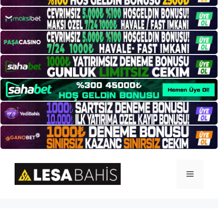
İçeriğe
atla
Menü