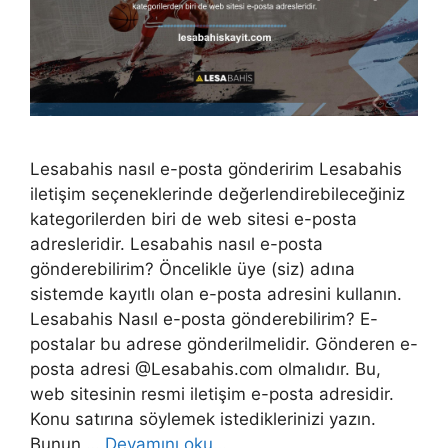
Lesabahis nasıl e-posta gönderirim Lesabahis
iletişim seçeneklerinde değerlendirebileceğiniz
kategorilerden biri de web sitesi e-posta
adresleridir. Lesabahis nasıl e-posta
gönderebilirim? Öncelikle üye (siz) adına
sistemde kayıtlı olan e-posta adresini kullanın.
Lesabahis Nasıl e-posta gönderebilirim? E-
postalar bu adrese gönderilmelidir. Gönderen e-
posta adresi @Lesabahis.com olmalıdır. Bu,
web sitesinin resmi iletişim e-posta adresidir.
Konu satırına söylemek istediklerinizi yazın.
Bunun …
Devamını oku…