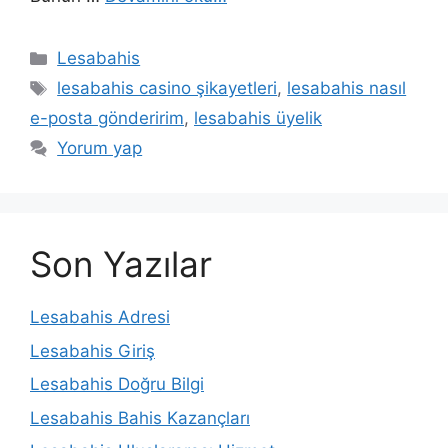
Kategoriler
Lesabahis
Etiketler
lesabahis casino şikayetleri
,
lesabahis nasıl
e-posta gönderirim
,
lesabahis üyelik
Yorum yap
Son Yazılar
Lesabahis Adresi
Lesabahis Giriş
Lesabahis Doğru Bilgi
Lesabahis Bahis Kazançları