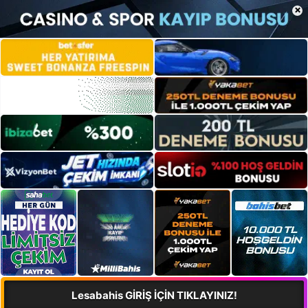
×
Lesabahis GİRİŞ İÇİN TIKLAYINIZ!