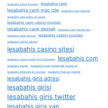
lesabahis canli
lesabahis bonus koşulları
lesabahis canli maç izle
lesabahis canlı bahisler
lesabahis canlı bahis ve casino
lesabahis canlı casino oyunları
lesabahis canlı destek
lesabahis canlı destek alın
lesabahis casino oyunları
lesabahis canlı yarışma
lesabahis casino sektörü
lesabahis casino sitesi
lesabahis com
lesabahis casino üyelik kayıt talimatları
lesabahis destek
lesabahis evrak göndermek güvenli mi
lesabahis eğlenceli bir oyundur
lesabahis finansal i̇şlemler
lesabahis giris adresi
lesabahis girisi
lesabahis giris twitter
lesabahis giris yap