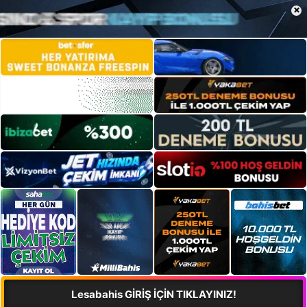
×
Lesabahis GİRİŞ İÇİN TIKLAYINIZ!