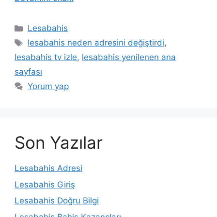
Kategoriler
Lesabahis
Etiketler
lesabahis neden adresini değiştirdi
,
lesabahis tv izle
,
lesabahis yenilenen ana
sayfası
Yorum yap
Son Yazılar
Lesabahis Adresi
Lesabahis Giriş
Lesabahis Doğru Bilgi
Lesabahis Bahis Kazançları