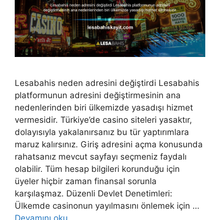
Lesabahis neden adresini değiştirdi Lesabahis
platformunun adresini değiştirmesinin ana
nedenlerinden biri ülkemizde yasadışı hizmet
vermesidir. Türkiye’de casino siteleri yasaktır,
dolayısıyla yakalanırsanız bu tür yaptırımlara
maruz kalırsınız. Giriş adresini açma konusunda
rahatsanız mevcut sayfayı seçmeniz faydalı
olabilir. Tüm hesap bilgileri korunduğu için
üyeler hiçbir zaman finansal sorunla
karşılaşmaz. Düzenli Devlet Denetimleri:
Ülkemde casinonun yayılmasını önlemek için …
Devamını oku…