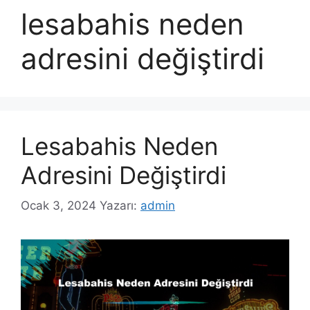
lesabahis neden
adresini değiştirdi
Lesabahis Neden
Adresini Değiştirdi
Ocak 3, 2024
Yazarı:
admin