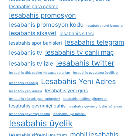
lesabahis para çekme
lesabahis promosyon
lesabahis promosyon kodu
lesabahis rulet bonusları
lesabahis sikayet
lesabahis sitesi
lesabahis telegram
lesabahis spor bahisleri
lesabahis tv canli maç
lesabahis tv
lesabahis twitter
lesabahis tv izle
lesabahis türk casino mevzuat sorunları
lesabahis uygulama özellikleri
Lesabahis Yeni Adres
lesabahis yasadışı
lesabahis yeni giris
lesabahis yeni adresi
lesabahis yüksek puan sebepleri
lesabahis çekilme yöntemleri
lesabahis çevrimiçi bahis
lesabahis çevrimiçi bahis eğlencesi
lesabahis çevrimiçi casino
lesabahis üye destek
lesabahis üyelik
mobil lesabahis
lesabahis şifremi unuttum