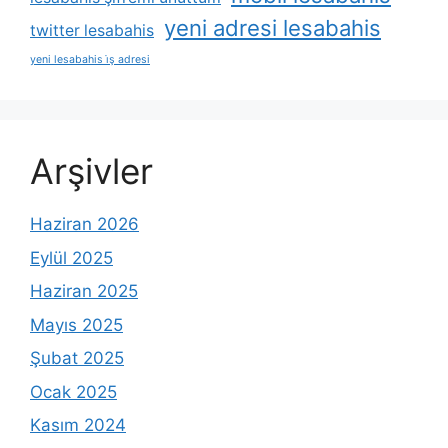
yeni adresi lesabahis
twitter lesabahis
yeni lesabahis i̇ş adresi
Arşivler
Haziran 2026
Eylül 2025
Haziran 2025
Mayıs 2025
Şubat 2025
Ocak 2025
Kasım 2024