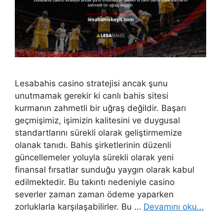
Lesabahis casino stratejisi ancak şunu
unutmamak gerekir ki canlı bahis sitesi
kurmanın zahmetli bir uğraş değildir. Başarı
geçmişimiz, işimizin kalitesini ve duygusal
standartlarını sürekli olarak geliştirmemize
olanak tanıdı. Bahis şirketlerinin düzenli
güncellemeler yoluyla sürekli olarak yeni
finansal fırsatlar sunduğu yaygın olarak kabul
edilmektedir. Bu takıntı nedeniyle casino
severler zaman zaman ödeme yaparken
zorluklarla karşılaşabilirler. Bu …
Devamını oku…