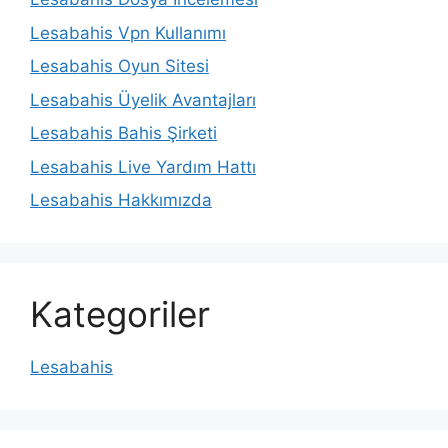
Lesabahis Vpn Kullanımı
Lesabahis Oyun Sitesi
Lesabahis Üyelik Avantajları
Lesabahis Bahis Şirketi
Lesabahis Live Yardım Hattı
Lesabahis Hakkımızda
Kategoriler
Lesabahis