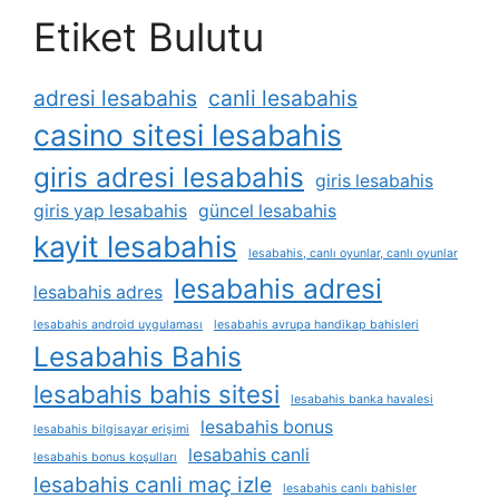
Etiket Bulutu
adresi lesabahis
canli lesabahis
casino sitesi lesabahis
giris adresi lesabahis
giris lesabahis
giris yap lesabahis
güncel lesabahis
kayit lesabahis
lesabahis, canlı oyunlar, canlı oyunlar
lesabahis adresi
lesabahis adres
lesabahis android uygulaması
lesabahis avrupa handikap bahisleri
Lesabahis Bahis
lesabahis bahis sitesi
lesabahis banka havalesi
lesabahis bonus
lesabahis bilgisayar erişimi
lesabahis canli
lesabahis bonus koşulları
lesabahis canli maç izle
lesabahis canlı bahisler