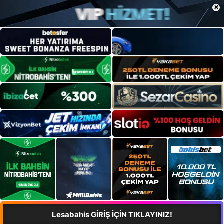
×
Lesabahis GİRİŞ İÇİN TIKLAYINIZ!