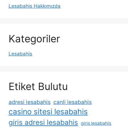
Lesabahis Hakkımızda
Kategoriler
Lesabahis
Etiket Bulutu
adresi lesabahis
canli lesabahis
casino sitesi lesabahis
giris adresi lesabahis
giris lesabahis