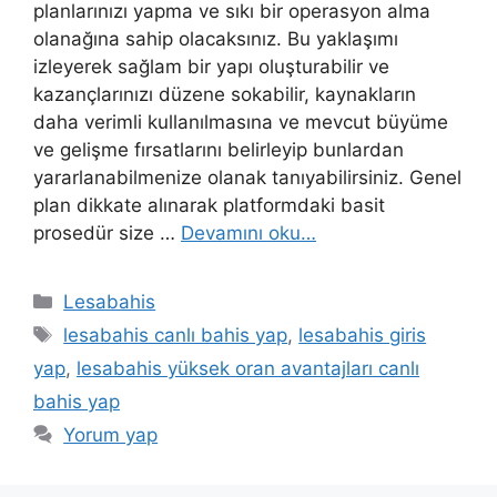
planlarınızı yapma ve sıkı bir operasyon alma
olanağına sahip olacaksınız. Bu yaklaşımı
izleyerek sağlam bir yapı oluşturabilir ve
kazançlarınızı düzene sokabilir, kaynakların
daha verimli kullanılmasına ve mevcut büyüme
ve gelişme fırsatlarını belirleyip bunlardan
yararlanabilmenize olanak tanıyabilirsiniz. Genel
plan dikkate alınarak platformdaki basit
prosedür size …
Devamını oku…
Kategoriler
Lesabahis
Etiketler
lesabahis canlı bahis yap
,
lesabahis giris
yap
,
lesabahis yüksek oran avantajları canlı
bahis yap
Yorum yap