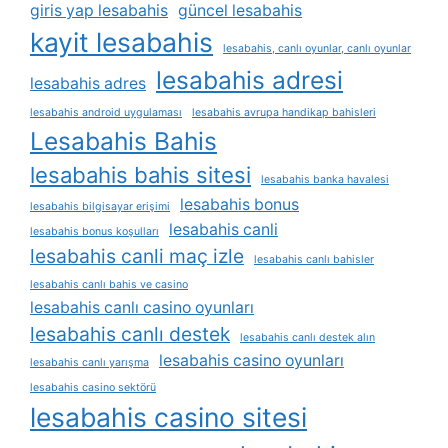
giris yap lesabahis
güncel lesabahis
kayit lesabahis
lesabahis, canlı oyunlar, canlı oyunlar
lesabahis adresi
lesabahis adres
lesabahis android uygulaması
lesabahis avrupa handikap bahisleri
Lesabahis Bahis
lesabahis bahis sitesi
lesabahis banka havalesi
lesabahis bonus
lesabahis bilgisayar erişimi
lesabahis canli
lesabahis bonus koşulları
lesabahis canli maç izle
lesabahis canlı bahisler
lesabahis canlı bahis ve casino
lesabahis canlı casino oyunları
lesabahis canlı destek
lesabahis canlı destek alın
lesabahis casino oyunları
lesabahis canlı yarışma
lesabahis casino sektörü
lesabahis casino sitesi