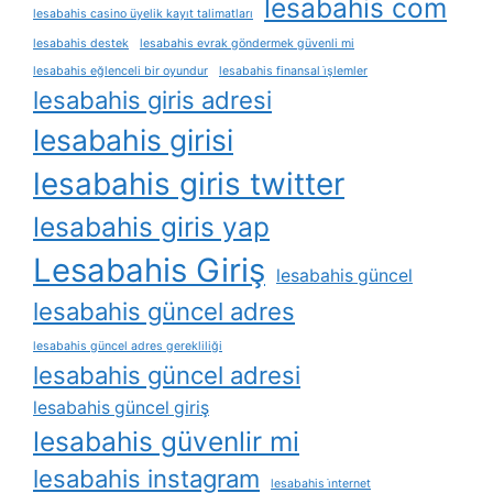
lesabahis com
lesabahis casino üyelik kayıt talimatları
lesabahis destek
lesabahis evrak göndermek güvenli mi
lesabahis eğlenceli bir oyundur
lesabahis finansal i̇şlemler
lesabahis giris adresi
lesabahis girisi
lesabahis giris twitter
lesabahis giris yap
Lesabahis Giriş
lesabahis güncel
lesabahis güncel adres
lesabahis güncel adres gerekliliği
lesabahis güncel adresi
lesabahis güncel giriş
lesabahis güvenlir mi
lesabahis instagram
lesabahis i̇nternet