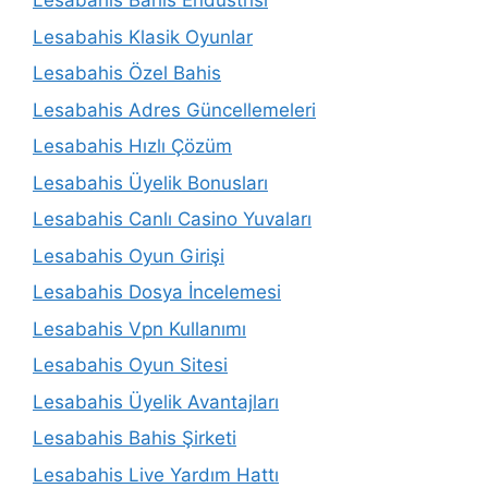
Lesabahis Bahis Endüstrisi
Lesabahis Klasik Oyunlar
Lesabahis Özel Bahis
Lesabahis Adres Güncellemeleri
Lesabahis Hızlı Çözüm
Lesabahis Üyelik Bonusları
Lesabahis Canlı Casino Yuvaları
Lesabahis Oyun Girişi
Lesabahis Dosya İncelemesi
Lesabahis Vpn Kullanımı
Lesabahis Oyun Sitesi
Lesabahis Üyelik Avantajları
Lesabahis Bahis Şirketi
Lesabahis Live Yardım Hattı