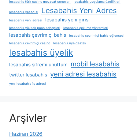
lesabahis türk casino mevzuat sorunları
lesabahis uygulama özellikleri
Lesabahis Yeni Adres
lesabahis yasadışı
lesabahis yeni giris
lesabahis yeni adresi
lesabahis yüksek puan sebepleri
lesabahis çekilme yöntemleri
lesabahis çevrimiçi bahis
lesabahis çevrimiçi bahis eğlencesi
lesabahis çevrimiçi casino
lesabahis üye destek
lesabahis üyelik
mobil lesabahis
lesabahis şifremi unuttum
yeni adresi lesabahis
twitter lesabahis
yeni lesabahis i̇ş adresi
Arşivler
Haziran 2026