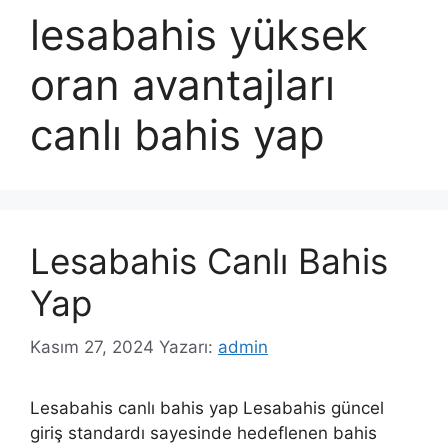
lesabahis yüksek
oran avantajları
canlı bahis yap
Lesabahis Canlı Bahis
Yap
Kasım 27, 2024
Yazarı:
admin
Lesabahis canlı bahis yap Lesabahis güncel
giriş standardı sayesinde hedeflenen bahis