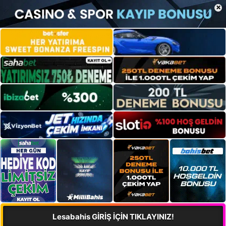
×
Lesabahis GİRİŞ İÇİN TIKLAYINIZ!