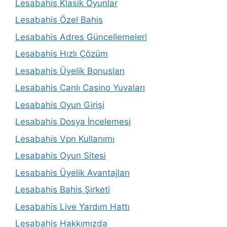
Lesabahis Klasik Oyunlar
Lesabahis Özel Bahis
Lesabahis Adres Güncellemeleri
Lesabahis Hızlı Çözüm
Lesabahis Üyelik Bonusları
Lesabahis Canlı Casino Yuvaları
Lesabahis Oyun Girişi
Lesabahis Dosya İncelemesi
Lesabahis Vpn Kullanımı
Lesabahis Oyun Sitesi
Lesabahis Üyelik Avantajları
Lesabahis Bahis Şirketi
Lesabahis Live Yardım Hattı
Lesabahis Hakkımızda