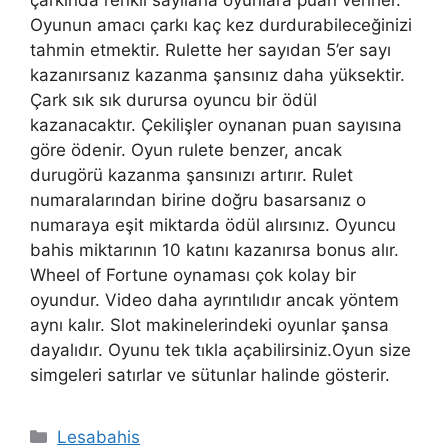
Oyunun amacı çarkı kaç kez durdurabileceğinizi
tahmin etmektir. Rulette her sayıdan 5’er sayı
kazanırsanız kazanma şansınız daha yüksektir.
Çark sık sık durursa oyuncu bir ödül
kazanacaktır. Çekilişler oynanan puan sayısına
göre ödenir. Oyun rulete benzer, ancak
durugörü kazanma şansınızı artırır. Rulet
numaralarından birine doğru basarsanız o
numaraya eşit miktarda ödül alırsınız. Oyuncu
bahis miktarının 10 katını kazanırsa bonus alır.
Wheel of Fortune oynaması çok kolay bir
oyundur. Video daha ayrıntılıdır ancak yöntem
aynı kalır. Slot makinelerindeki oyunlar şansa
dayalıdır. Oyunu tek tıkla açabilirsiniz.Oyun size
simgeleri satırlar ve sütunlar halinde gösterir.
Kategoriler
Lesabahis