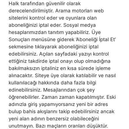
Halk tarafından güvenilir olarak
derecelendirilmiştir. Arama motorları web
sitelerini kontrol eder ve oyunlara olan
aboneliğinizi iptal eder. Sosyal medya
hesaplarımızdan tanıtım yapabiliriz. Üye
Sonuçları menüsüne giderek ‘Aboneliği İptal Et’
sekmesine tıklayarak aboneliğinizi iptal
edebilirsiniz. Açılan sayfadaki yazıyı kontrol
ettiğiniz takdirde iptal onayı olup olmadığına
bakılmaksızın iptaliniz en kısa sürede işleme
alınacaktır. Siteye üye olarak katılabilir ve nasıl
kullanılacağı hakkında daha fazla bilgi
edinebilirsiniz. Mesajlarından çok şey
öğrenebilirler. Zaman zaman kapatılmıştır. Eski
adınızla giriş yapamıyorsanız yeni bir adres
bulup bahis akışlarını takip edebilirsiniz ancak
yeni alan adının benzersiz olabileceğini
unutmayın. Bazı maçların oranları düşüktür.