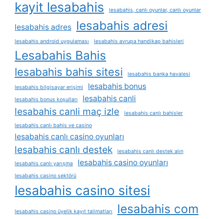
kayit lesabahis
lesabahis, canlı oyunlar, canlı oyunlar
lesabahis adresi
lesabahis adres
lesabahis android uygulaması
lesabahis avrupa handikap bahisleri
Lesabahis Bahis
lesabahis bahis sitesi
lesabahis banka havalesi
lesabahis bonus
lesabahis bilgisayar erişimi
lesabahis canli
lesabahis bonus koşulları
lesabahis canli maç izle
lesabahis canlı bahisler
lesabahis canlı bahis ve casino
lesabahis canlı casino oyunları
lesabahis canlı destek
lesabahis canlı destek alın
lesabahis casino oyunları
lesabahis canlı yarışma
lesabahis casino sektörü
lesabahis casino sitesi
lesabahis com
lesabahis casino üyelik kayıt talimatları