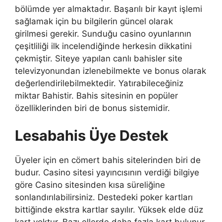
bölümde yer almaktadır. Başarılı bir kayıt işlemi
sağlamak için bu bilgilerin güncel olarak
girilmesi gerekir. Sunduğu casino oyunlarının
çeşitliliği ilk incelendiğinde herkesin dikkatini
çekmiştir. Siteye yapılan canlı bahisler site
televizyonundan izlenebilmekte ve bonus olarak
değerlendirilebilmektedir. Yatırabileceğiniz
miktar Bahistir. Bahis sitesinin en popüler
özelliklerinden biri de bonus sistemidir.
Lesabahis Üye Destek
Üyeler için en cömert bahis sitelerinden biri de
budur. Casino sitesi yayıncısının verdiği bilgiye
göre Casino sitesinden kısa süreliğine
sonlandırılabilirsiniz. Destedeki poker kartları
bittiğinde ekstra kartlar sayılır. Yüksek elde düz
kart yoktur. Bazı ellerde daha fazla kart bulunur.