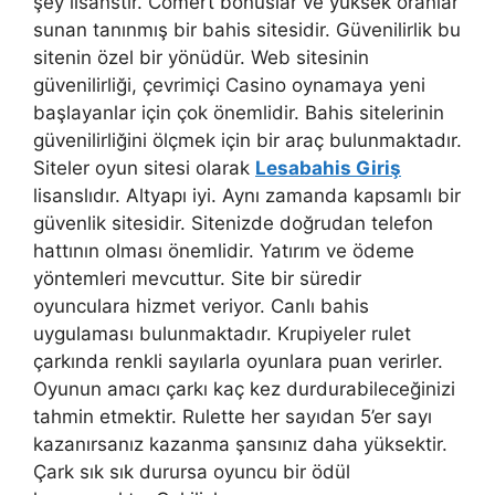
şey lisanstır. Cömert bonuslar ve yüksek oranlar
sunan tanınmış bir bahis sitesidir. Güvenilirlik bu
sitenin özel bir yönüdür. Web sitesinin
güvenilirliği, çevrimiçi Casino oynamaya yeni
başlayanlar için çok önemlidir. Bahis sitelerinin
güvenilirliğini ölçmek için bir araç bulunmaktadır.
Siteler oyun sitesi olarak
Lesabahis Giriş
lisanslıdır. Altyapı iyi. Aynı zamanda kapsamlı bir
güvenlik sitesidir. Sitenizde doğrudan telefon
hattının olması önemlidir. Yatırım ve ödeme
yöntemleri mevcuttur. Site bir süredir
oyunculara hizmet veriyor. Canlı bahis
uygulaması bulunmaktadır. Krupiyeler rulet
çarkında renkli sayılarla oyunlara puan verirler.
Oyunun amacı çarkı kaç kez durdurabileceğinizi
tahmin etmektir. Rulette her sayıdan 5’er sayı
kazanırsanız kazanma şansınız daha yüksektir.
Çark sık sık durursa oyuncu bir ödül