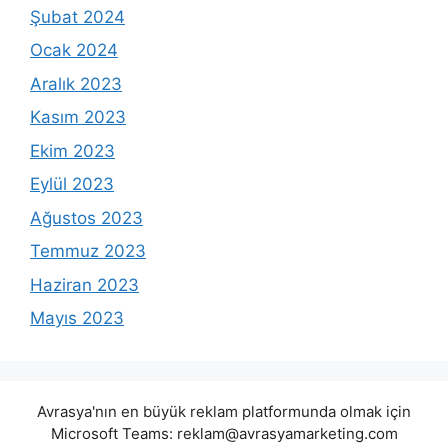
Şubat 2024
Ocak 2024
Aralık 2023
Kasım 2023
Ekim 2023
Eylül 2023
Ağustos 2023
Temmuz 2023
Haziran 2023
Mayıs 2023
Avrasya'nın en büyük reklam platformunda olmak için
Microsoft Teams:
reklam@avrasyamarketing.com