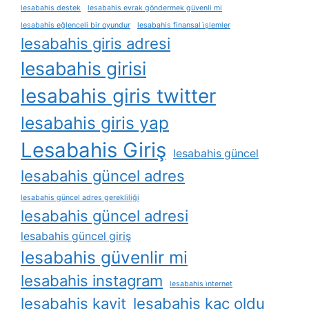
lesabahis destek
lesabahis evrak göndermek güvenli mi
lesabahis eğlenceli bir oyundur
lesabahis finansal i̇şlemler
lesabahis giris adresi
lesabahis girisi
lesabahis giris twitter
lesabahis giris yap
Lesabahis Giriş
lesabahis güncel
lesabahis güncel adres
lesabahis güncel adres gerekliliği
lesabahis güncel adresi
lesabahis güncel giriş
lesabahis güvenlir mi
lesabahis instagram
lesabahis i̇nternet
lesabahis kayit
lesabahis kaç oldu