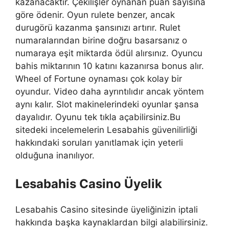
kazanacaktır. Çekilişler oynanan puan sayısına
göre ödenir. Oyun rulete benzer, ancak
durugörü kazanma şansınızı artırır. Rulet
numaralarından birine doğru basarsanız o
numaraya eşit miktarda ödül alırsınız. Oyuncu
bahis miktarının 10 katını kazanırsa bonus alır.
Wheel of Fortune oynaması çok kolay bir
oyundur. Video daha ayrıntılıdır ancak yöntem
aynı kalır. Slot makinelerindeki oyunlar şansa
dayalıdır. Oyunu tek tıkla açabilirsiniz.Bu
sitedeki incelemelerin Lesabahis güvenilirliği
hakkındaki soruları yanıtlamak için yeterli
olduğuna inanılıyor.
Lesabahis Casino Üyelik
Lesabahis Casino sitesinde üyeliğinizin iptali
hakkında başka kaynaklardan bilgi alabilirsiniz.