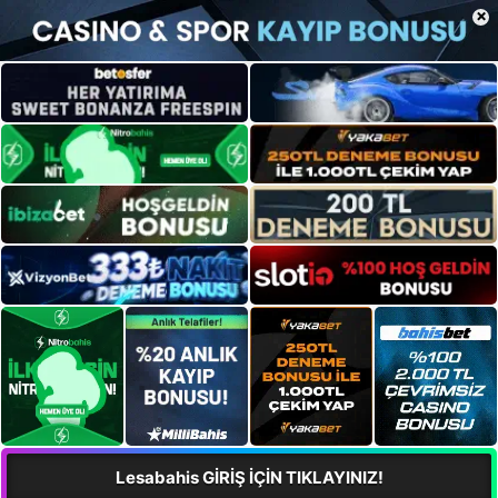
×
Lesabahis GİRİŞ İÇİN TIKLAYINIZ!