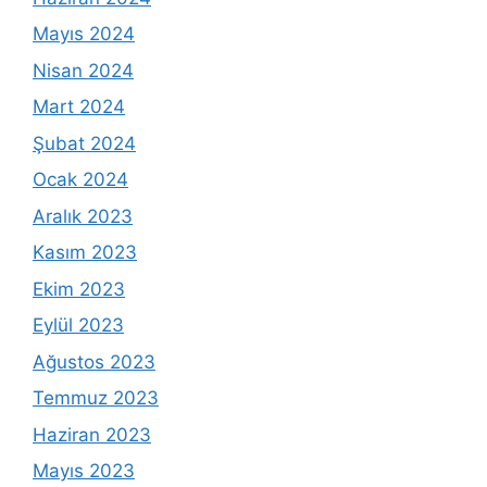
Mayıs 2024
Nisan 2024
Mart 2024
Şubat 2024
Ocak 2024
Aralık 2023
Kasım 2023
Ekim 2023
Eylül 2023
Ağustos 2023
Temmuz 2023
Haziran 2023
Mayıs 2023