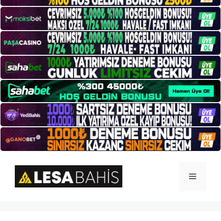
İçeriğe
atla
Menü