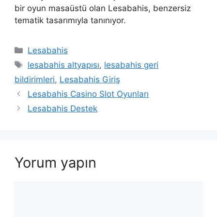
bir oyun masaüstü olan Lesabahis, benzersiz
tematik tasarımıyla tanınıyor.
Kategoriler
Lesabahis
Etiketler
lesabahis altyapısı
,
lesabahis geri
bildirimleri
,
Lesabahis Giriş
Lesabahis Casino Slot Oyunları
Lesabahis Destek
Yorum yapın
Yorum