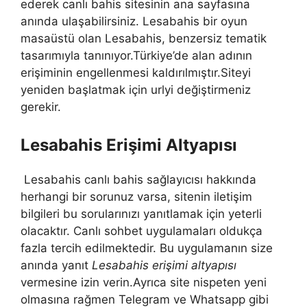
ederek canlı bahis sitesinin ana sayfasına
anında ulaşabilirsiniz. Lesabahis bir oyun
masaüstü olan Lesabahis, benzersiz tematik
tasarımıyla tanınıyor.Türkiye’de alan adının
erişiminin engellenmesi kaldırılmıştır.Siteyi
yeniden başlatmak için urlyi değiştirmeniz
gerekir.
Lesabahis Erişimi Altyapısı
Lesabahis canlı bahis sağlayıcısı hakkında
herhangi bir sorunuz varsa, sitenin iletişim
bilgileri bu sorularınızı yanıtlamak için yeterli
olacaktır. Canlı sohbet uygulamaları oldukça
fazla tercih edilmektedir. Bu uygulamanın size
anında yanıt
Lesabahis erişimi altyapısı
vermesine izin verin.Ayrıca site nispeten yeni
olmasına rağmen Telegram ve Whatsapp gibi