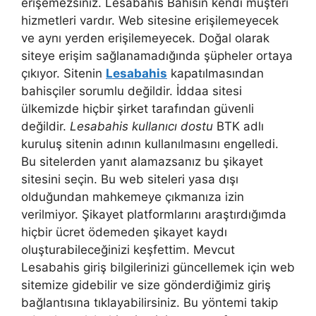
erişemezsiniz. Lesabahis Bahisin kendi müşteri
hizmetleri vardır. Web sitesine erişilemeyecek
ve aynı yerden erişilemeyecek. Doğal olarak
siteye erişim sağlanamadığında şüpheler ortaya
çıkıyor. Sitenin
Lesabahis
kapatılmasından
bahisçiler sorumlu değildir. İddaa sitesi
ülkemizde hiçbir şirket tarafından güvenli
değildir.
Lesabahis kullanıcı dostu
BTK adlı
kuruluş sitenin adının kullanılmasını engelledi.
Bu sitelerden yanıt alamazsanız bu şikayet
sitesini seçin. Bu web siteleri yasa dışı
olduğundan mahkemeye çıkmanıza izin
verilmiyor. Şikayet platformlarını araştırdığımda
hiçbir ücret ödemeden şikayet kaydı
oluşturabileceğinizi keşfettim. Mevcut
Lesabahis giriş bilgilerinizi güncellemek için web
sitemize gidebilir ve size gönderdiğimiz giriş
bağlantısına tıklayabilirsiniz. Bu yöntemi takip