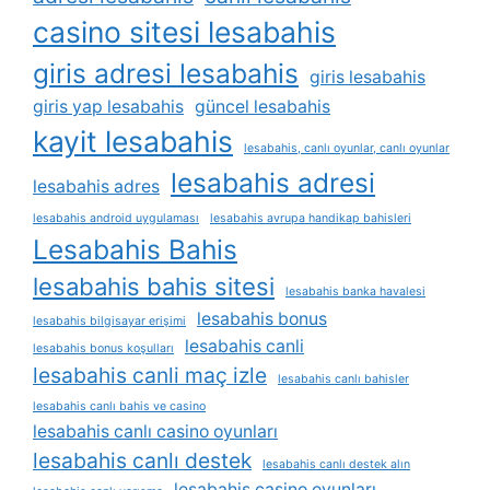
casino sitesi lesabahis
giris adresi lesabahis
giris lesabahis
giris yap lesabahis
güncel lesabahis
kayit lesabahis
lesabahis, canlı oyunlar, canlı oyunlar
lesabahis adresi
lesabahis adres
lesabahis android uygulaması
lesabahis avrupa handikap bahisleri
Lesabahis Bahis
lesabahis bahis sitesi
lesabahis banka havalesi
lesabahis bonus
lesabahis bilgisayar erişimi
lesabahis canli
lesabahis bonus koşulları
lesabahis canli maç izle
lesabahis canlı bahisler
lesabahis canlı bahis ve casino
lesabahis canlı casino oyunları
lesabahis canlı destek
lesabahis canlı destek alın
lesabahis casino oyunları