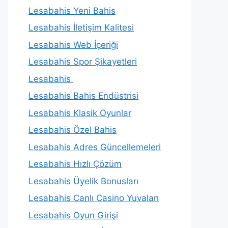
Lesabahis Yeni Bahis
Lesabahis İletişim Kalitesi
Lesabahis Web İçeriği
Lesabahis Spor Şikayetleri
Lesabahis
Lesabahis Bahis Endüstrisi
Lesabahis Klasik Oyunlar
Lesabahis Özel Bahis
Lesabahis Adres Güncellemeleri
Lesabahis Hızlı Çözüm
Lesabahis Üyelik Bonusları
Lesabahis Canlı Casino Yuvaları
Lesabahis Oyun Girişi