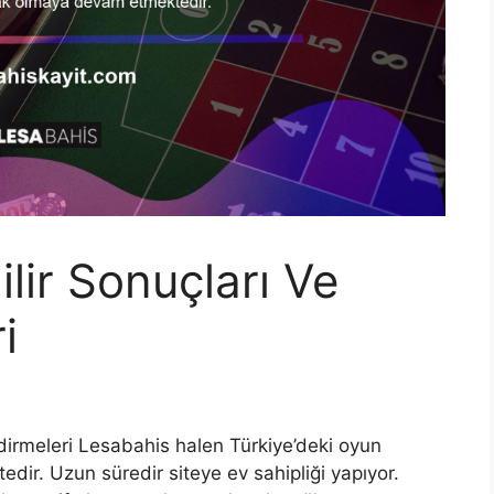
lir Sonuçları Ve
i
dirmeleri Lesabahis halen Türkiye’deki oyun
ir. Uzun süredir siteye ev sahipliği yapıyor.