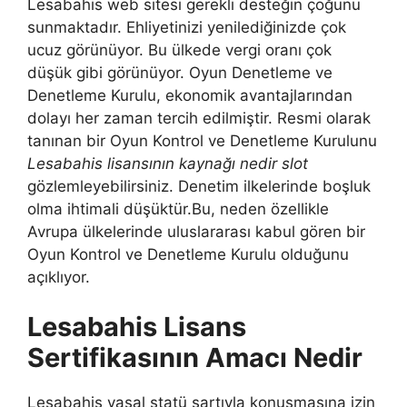
Lesabahis web sitesi gerekli desteğin çoğunu
sunmaktadır. Ehliyetinizi yenilediğinizde çok
ucuz görünüyor. Bu ülkede vergi oranı çok
düşük gibi görünüyor. Oyun Denetleme ve
Denetleme Kurulu, ekonomik avantajlarından
dolayı her zaman tercih edilmiştir. Resmi olarak
tanınan bir Oyun Kontrol ve Denetleme Kurulunu
Lesabahis lisansının kaynağı nedir slot
gözlemleyebilirsiniz. Denetim ilkelerinde boşluk
olma ihtimali düşüktür.Bu, neden özellikle
Avrupa ülkelerinde uluslararası kabul gören bir
Oyun Kontrol ve Denetleme Kurulu olduğunu
açıklıyor.
Lesabahis Lisans
Sertifikasının Amacı Nedir
Lesabahis yasal statü şartıyla konuşmasına izin