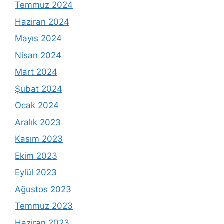
Temmuz 2024
Haziran 2024
Mayıs 2024
Nisan 2024
Mart 2024
Şubat 2024
Ocak 2024
Aralık 2023
Kasım 2023
Ekim 2023
Eylül 2023
Ağustos 2023
Temmuz 2023
Haziran 2023