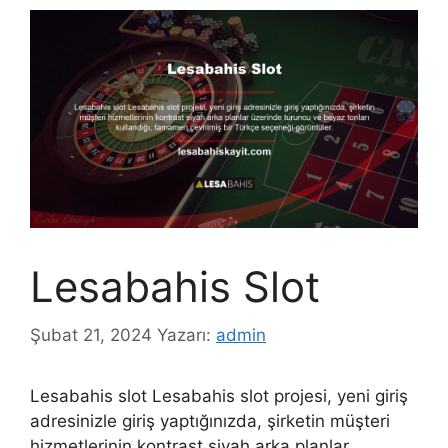
Lesabahis Slot
Şubat 21, 2024
Yazarı:
admin
Lesabahis slot Lesabahis slot projesi, yeni giriş
adresinizle giriş yaptığınızda, şirketin müşteri
hizmetlerinin kontrast siyah arka planlar