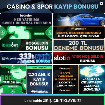
×
Lesabahis GİRİŞ İÇİN TIKLAYINIZ!