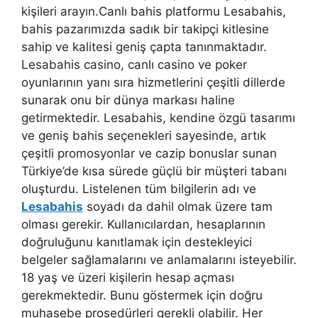
kişileri arayın.Canlı bahis platformu Lesabahis,
bahis pazarımızda sadık bir takipçi kitlesine
sahip ve kalitesi geniş çapta tanınmaktadır.
Lesabahis casino, canlı casino ve poker
oyunlarının yanı sıra hizmetlerini çeşitli dillerde
sunarak onu bir dünya markası haline
getirmektedir. Lesabahis, kendine özgü tasarımı
ve geniş bahis seçenekleri sayesinde, artık
çeşitli promosyonlar ve cazip bonuslar sunan
Türkiye’de kısa sürede güçlü bir müşteri tabanı
oluşturdu. Listelenen tüm bilgilerin adı ve
Lesabahis
soyadı da dahil olmak üzere tam
olması gerekir. Kullanıcılardan, hesaplarının
doğruluğunu kanıtlamak için destekleyici
belgeler sağlamalarını ve anlamalarını isteyebilir.
18 yaş ve üzeri kişilerin hesap açması
gerekmektedir. Bunu göstermek için doğru
muhasebe prosedürleri gerekli olabilir. Her