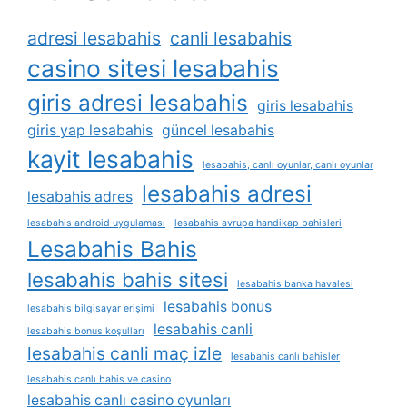
adresi lesabahis
canli lesabahis
casino sitesi lesabahis
giris adresi lesabahis
giris lesabahis
giris yap lesabahis
güncel lesabahis
kayit lesabahis
lesabahis, canlı oyunlar, canlı oyunlar
lesabahis adresi
lesabahis adres
lesabahis android uygulaması
lesabahis avrupa handikap bahisleri
Lesabahis Bahis
lesabahis bahis sitesi
lesabahis banka havalesi
lesabahis bonus
lesabahis bilgisayar erişimi
lesabahis canli
lesabahis bonus koşulları
lesabahis canli maç izle
lesabahis canlı bahisler
lesabahis canlı bahis ve casino
lesabahis canlı casino oyunları