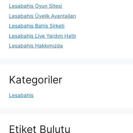
Lesabahis Oyun Sitesi
Lesabahis Üyelik Avantajları
Lesabahis Bahis Şirketi
Lesabahis Live Yardım Hattı
Lesabahis Hakkımızda
Kategoriler
Lesabahis
Etiket Bulutu