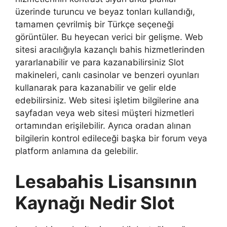
üzerinde turuncu ve beyaz tonları kullandığı,
tamamen çevrilmiş bir Türkçe seçeneği
görüntüler. Bu heyecan verici bir gelişme. Web
sitesi aracılığıyla kazançlı bahis hizmetlerinden
yararlanabilir ve para kazanabilirsiniz Slot
makineleri, canlı casinolar ve benzeri oyunları
kullanarak para kazanabilir ve gelir elde
edebilirsiniz. Web sitesi işletim bilgilerine ana
sayfadan veya web sitesi müşteri hizmetleri
ortamından erişilebilir. Ayrıca oradan alınan
bilgilerin kontrol edileceği başka bir forum veya
platform anlamına da gelebilir.
Lesabahis Lisansının
Kaynağı Nedir Slot