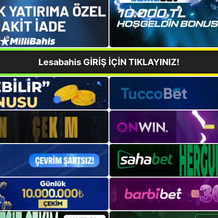
Lesabahis GİRİŞ İÇİN TIKLAYINIZ!