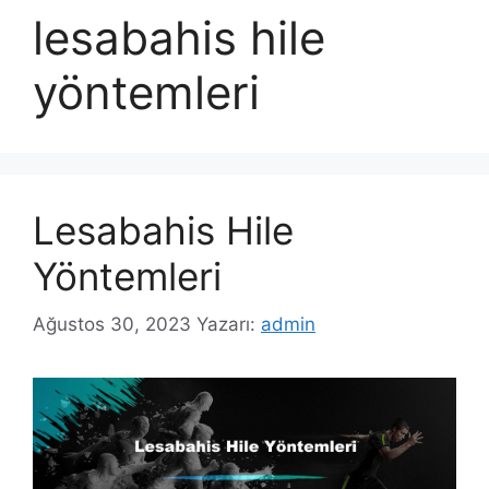
lesabahis hile
yöntemleri
Lesabahis Hile
Yöntemleri
Ağustos 30, 2023
Yazarı:
admin