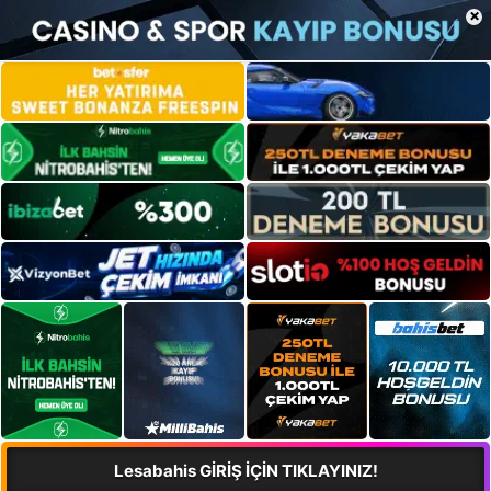
×
Lesabahis GİRİŞ İÇİN TIKLAYINIZ!