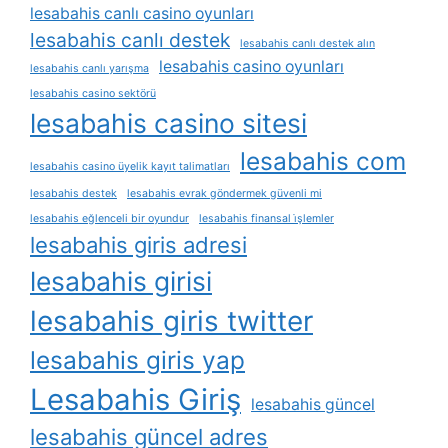
lesabahis canlı casino oyunları
lesabahis canlı destek
lesabahis canlı destek alın
lesabahis casino oyunları
lesabahis canlı yarışma
lesabahis casino sektörü
lesabahis casino sitesi
lesabahis com
lesabahis casino üyelik kayıt talimatları
lesabahis destek
lesabahis evrak göndermek güvenli mi
lesabahis eğlenceli bir oyundur
lesabahis finansal i̇şlemler
lesabahis giris adresi
lesabahis girisi
lesabahis giris twitter
lesabahis giris yap
Lesabahis Giriş
lesabahis güncel
lesabahis güncel adres