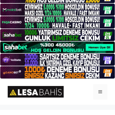
İçeriğe
atla
Menü