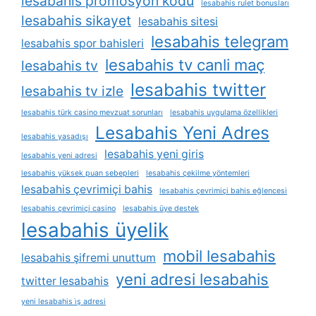
lesabahis promosyon kodu
lesabahis rulet bonusları
lesabahis sikayet
lesabahis sitesi
lesabahis telegram
lesabahis spor bahisleri
lesabahis tv canli maç
lesabahis tv
lesabahis twitter
lesabahis tv izle
lesabahis türk casino mevzuat sorunları
lesabahis uygulama özellikleri
Lesabahis Yeni Adres
lesabahis yasadışı
lesabahis yeni giris
lesabahis yeni adresi
lesabahis yüksek puan sebepleri
lesabahis çekilme yöntemleri
lesabahis çevrimiçi bahis
lesabahis çevrimiçi bahis eğlencesi
lesabahis çevrimiçi casino
lesabahis üye destek
lesabahis üyelik
mobil lesabahis
lesabahis şifremi unuttum
yeni adresi lesabahis
twitter lesabahis
yeni lesabahis i̇ş adresi