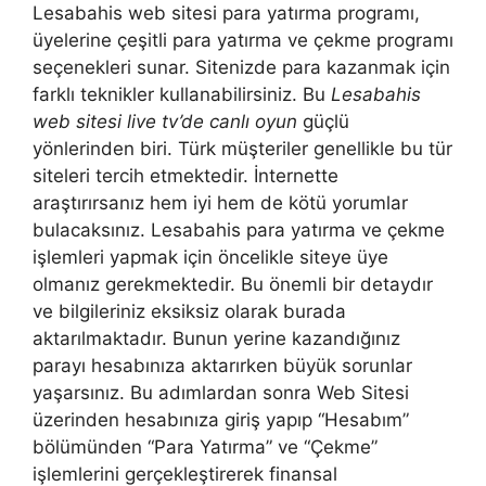
Lesabahis web sitesi para yatırma programı,
üyelerine çeşitli para yatırma ve çekme programı
seçenekleri sunar. Sitenizde para kazanmak için
farklı teknikler kullanabilirsiniz. Bu
Lesabahis
web sitesi live tv’de canlı oyun
güçlü
yönlerinden biri. Türk müşteriler genellikle bu tür
siteleri tercih etmektedir. İnternette
araştırırsanız hem iyi hem de kötü yorumlar
bulacaksınız. Lesabahis para yatırma ve çekme
işlemleri yapmak için öncelikle siteye üye
olmanız gerekmektedir. Bu önemli bir detaydır
ve bilgileriniz eksiksiz olarak burada
aktarılmaktadır. Bunun yerine kazandığınız
parayı hesabınıza aktarırken büyük sorunlar
yaşarsınız. Bu adımlardan sonra Web Sitesi
üzerinden hesabınıza giriş yapıp “Hesabım”
bölümünden “Para Yatırma” ve “Çekme”
işlemlerini gerçekleştirerek finansal