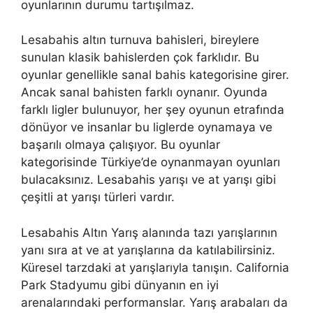
oyunlarının durumu tartışılmaz.
Lesabahis altın turnuva bahisleri, bireylere
sunulan klasik bahislerden çok farklıdır. Bu
oyunlar genellikle sanal bahis kategorisine girer.
Ancak sanal bahisten farklı oynanır. Oyunda
farklı ligler bulunuyor, her şey oyunun etrafında
dönüyor ve insanlar bu liglerde oynamaya ve
başarılı olmaya çalışıyor. Bu oyunlar
kategorisinde Türkiye’de oynanmayan oyunları
bulacaksınız. Lesabahis yarışı ve at yarışı gibi
çeşitli at yarışı türleri vardır.
Lesabahis Altın Yarış alanında tazı yarışlarının
yanı sıra at ve at yarışlarına da katılabilirsiniz.
Küresel tarzdaki at yarışlarıyla tanışın. California
Park Stadyumu gibi dünyanın en iyi
arenalarındaki performanslar. Yarış arabaları da