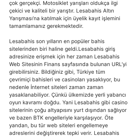
çok gerçekçi. Motosiklet yarışları oldukça ilgi
çekici ve kaliteli bir yarıştır. Lesabahis Altın
Yarışması’na katılmak için üyelik kayıt işlemini
tamamlamanız gerekmektedir.
Lesabahis son yılların en popüler bahis
sitelerinden biri haline geldi.Lesabahis giriş
adresinize erişmek için her zaman Lesabahis
Web Sitesinin Finans sayfasında bulunan URL’yi
girebilirsiniz. Bildiğiniz gibi, Türkiye tüm
çevrimiçi bahisleri ve casinoları yasaklıyor, bu
nedenle İnternet siteleri zaman zaman
yasaklanabiliyor. Çünkü ülkemizde yerli yabancı
oyun kavramı doğdu. Yani Lesabahis gibi casino
sitelerinin çoğu altyapısını yurt dışından sağlıyor
ve bazen BTK engelleriyle karşılaşıyor. Öte
yandan, bu tür web siteleri engellemeye
adreslerini değiştirerek tepki verir. Lesabahis