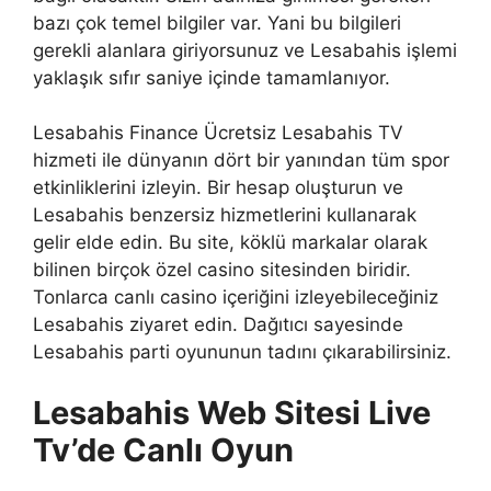
bazı çok temel bilgiler var. Yani bu bilgileri
gerekli alanlara giriyorsunuz ve Lesabahis işlemi
yaklaşık sıfır saniye içinde tamamlanıyor.
Lesabahis Finance Ücretsiz Lesabahis TV
hizmeti ile dünyanın dört bir yanından tüm spor
etkinliklerini izleyin. Bir hesap oluşturun ve
Lesabahis benzersiz hizmetlerini kullanarak
gelir elde edin. Bu site, köklü markalar olarak
bilinen birçok özel casino sitesinden biridir.
Tonlarca canlı casino içeriğini izleyebileceğiniz
Lesabahis ziyaret edin. Dağıtıcı sayesinde
Lesabahis parti oyununun tadını çıkarabilirsiniz.
Lesabahis Web Sitesi Live
Tv’de Canlı Oyun