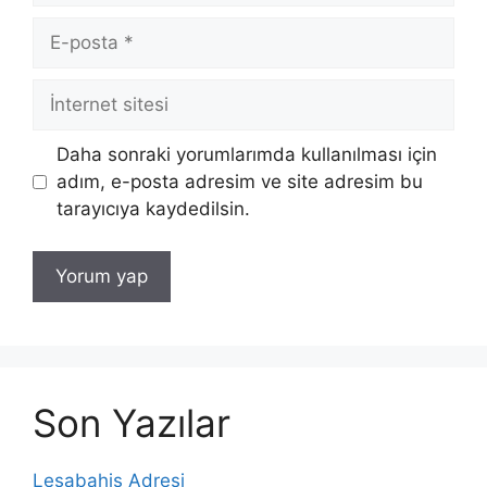
E-
posta
İnternet
sitesi
Daha sonraki yorumlarımda kullanılması için
adım, e-posta adresim ve site adresim bu
tarayıcıya kaydedilsin.
Son Yazılar
Lesabahis Adresi