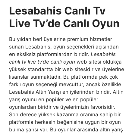
Lesabahis Canlı Tv
Live Tv’de Canlı Oyun
Bu yıldan beri üyelerine premium hizmetler
sunan Lesabahis, oyun seçenekleri açısından
en eksiksiz platformlardan biridir.
Lesabahis
canlı tv live tv’de canlı oyun
web sitesi oldukça
yüksek standartta bir web sitesidir ve üyelerine
lisanslar sunmaktadır. Bu platformda pek çok
farklı oyun seçeneği mevcuttur, ancak özellikle
Lesabahis Altın Yarışı en iyilerinden biridir. Altın
yarış oyunu en popüler ve en popüler
oyunlardan biridir ve üyelerimizin favorisidir.
Son derece yüksek kazanma oranına sahip bir
platformla herkesin beğenisine uygun bir oyun
bulma şansı var. Bu oyunlar arasında altın yarış