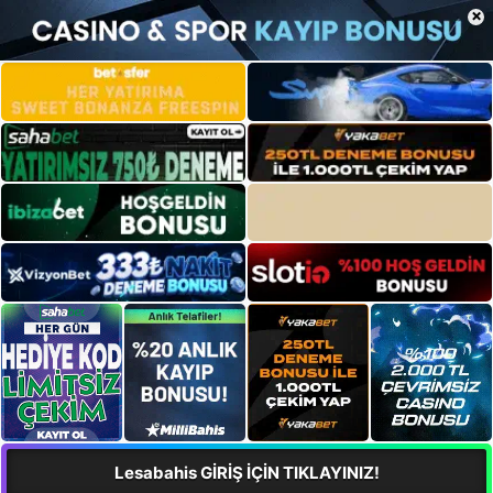
×
Lesabahis GİRİŞ İÇİN TIKLAYINIZ!