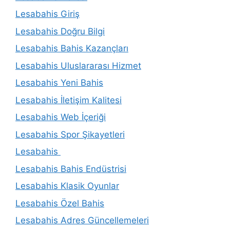
Lesabahis Giriş
Lesabahis Doğru Bilgi
Lesabahis Bahis Kazançları
Lesabahis Uluslararası Hizmet
Lesabahis Yeni Bahis
Lesabahis İletişim Kalitesi
Lesabahis Web İçeriği
Lesabahis Spor Şikayetleri
Lesabahis
Lesabahis Bahis Endüstrisi
Lesabahis Klasik Oyunlar
Lesabahis Özel Bahis
Lesabahis Adres Güncellemeleri