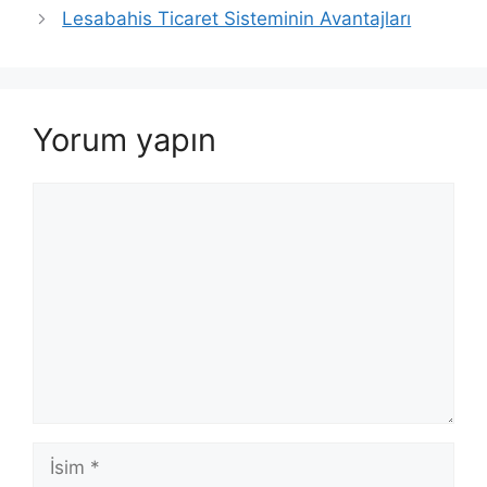
Lesabahis Ticaret Sisteminin Avantajları
Yorum yapın
Yorum
İsim