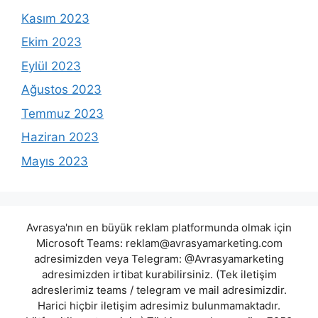
Kasım 2023
Ekim 2023
Eylül 2023
Ağustos 2023
Temmuz 2023
Haziran 2023
Mayıs 2023
Avrasya'nın en büyük reklam platformunda olmak için
Microsoft Teams:
reklam@avrasyamarketing.com
adresimizden veya Telegram: @Avrasyamarketing
adresimizden irtibat kurabilirsiniz. (Tek iletişim
adreslerimiz teams / telegram ve mail adresimizdir.
Harici hiçbir iletişim adresimiz bulunmamaktadır.