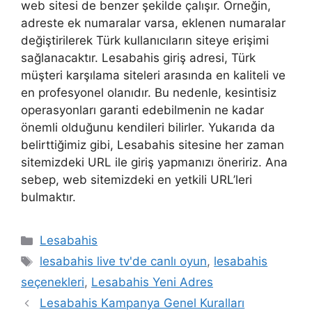
web sitesi de benzer şekilde çalışır. Örneğin,
adreste ek numaralar varsa, eklenen numaralar
değiştirilerek Türk kullanıcıların siteye erişimi
sağlanacaktır. Lesabahis giriş adresi, Türk
müşteri karşılama siteleri arasında en kaliteli ve
en profesyonel olanıdır. Bu nedenle, kesintisiz
operasyonları garanti edebilmenin ne kadar
önemli olduğunu kendileri bilirler. Yukarıda da
belirttiğimiz gibi, Lesabahis sitesine her zaman
sitemizdeki URL ile giriş yapmanızı öneririz. Ana
sebep, web sitemizdeki en yetkili URL’leri
bulmaktır.
Kategoriler
Lesabahis
Etiketler
lesabahis live tv'de canlı oyun
,
lesabahis
seçenekleri
,
Lesabahis Yeni Adres
Lesabahis Kampanya Genel Kuralları