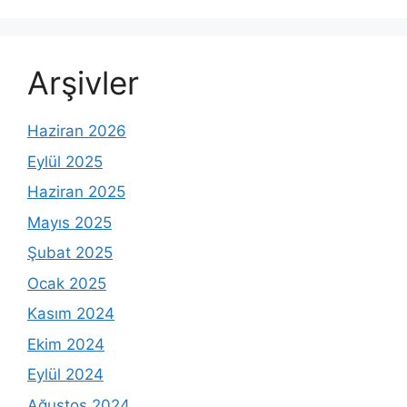
Arşivler
Haziran 2026
Eylül 2025
Haziran 2025
Mayıs 2025
Şubat 2025
Ocak 2025
Kasım 2024
Ekim 2024
Eylül 2024
Ağustos 2024