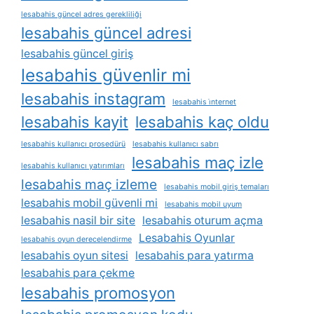
lesabahis güncel adres gerekliliği
lesabahis güncel adresi
lesabahis güncel giriş
lesabahis güvenlir mi
lesabahis instagram
lesabahis i̇nternet
lesabahis kayit
lesabahis kaç oldu
lesabahis kullanıcı prosedürü
lesabahis kullanıcı sabrı
lesabahis maç izle
lesabahis kullanıcı yatırımları
lesabahis maç izleme
lesabahis mobil giriş temaları
lesabahis mobil güvenli mi
lesabahis mobil uyum
lesabahis nasil bir site
lesabahis oturum açma
Lesabahis Oyunlar
lesabahis oyun derecelendirme
lesabahis oyun sitesi
lesabahis para yatırma
lesabahis para çekme
lesabahis promosyon