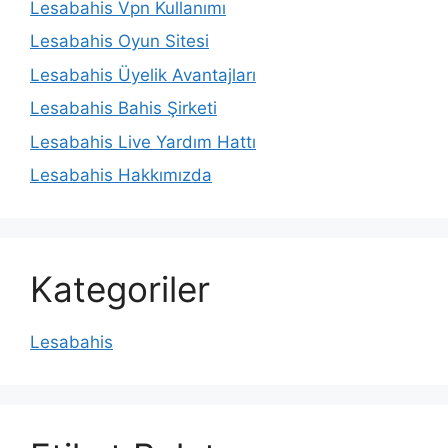
Lesabahis Vpn Kullanımı
Lesabahis Oyun Sitesi
Lesabahis Üyelik Avantajları
Lesabahis Bahis Şirketi
Lesabahis Live Yardım Hattı
Lesabahis Hakkımızda
Kategoriler
Lesabahis