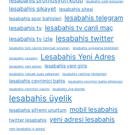
lesabahis promosyon kodu
lesabahis rulet bonusları
lesabahis sikayet
lesabahis sitesi
lesabahis telegram
lesabahis spor bahisleri
lesabahis tv canli maç
lesabahis tv
lesabahis twitter
lesabahis tv izle
lesabahis türk casino mevzuat sorunları
lesabahis uygulama özellikleri
Lesabahis Yeni Adres
lesabahis yasadışı
lesabahis yeni giris
lesabahis yeni adresi
lesabahis yüksek puan sebepleri
lesabahis çekilme yöntemleri
lesabahis çevrimiçi bahis
lesabahis çevrimiçi bahis eğlencesi
lesabahis çevrimiçi casino
lesabahis üye destek
lesabahis üyelik
mobil lesabahis
lesabahis şifremi unuttum
yeni adresi lesabahis
twitter lesabahis
yeni lesabahis i̇ş adresi