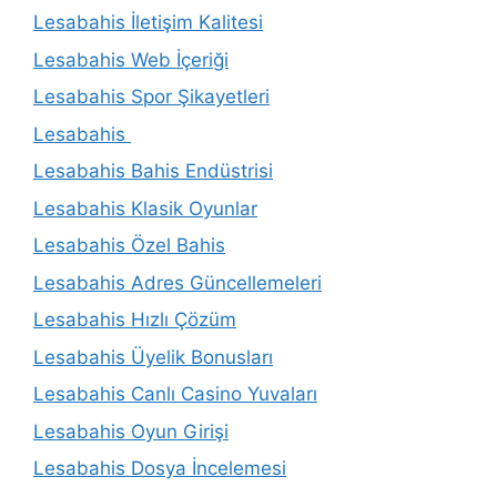
Lesabahis İletişim Kalitesi
Lesabahis Web İçeriği
Lesabahis Spor Şikayetleri
Lesabahis
Lesabahis Bahis Endüstrisi
Lesabahis Klasik Oyunlar
Lesabahis Özel Bahis
Lesabahis Adres Güncellemeleri
Lesabahis Hızlı Çözüm
Lesabahis Üyelik Bonusları
Lesabahis Canlı Casino Yuvaları
Lesabahis Oyun Girişi
Lesabahis Dosya İncelemesi