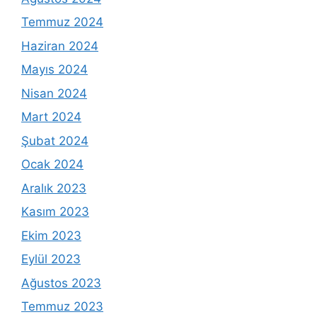
Temmuz 2024
Haziran 2024
Mayıs 2024
Nisan 2024
Mart 2024
Şubat 2024
Ocak 2024
Aralık 2023
Kasım 2023
Ekim 2023
Eylül 2023
Ağustos 2023
Temmuz 2023