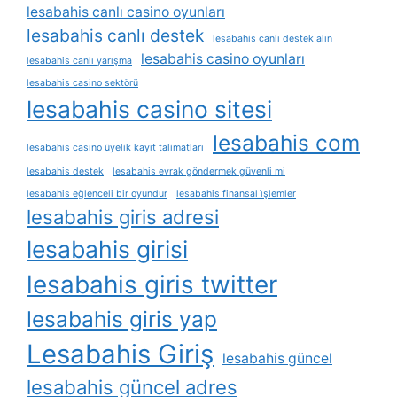
lesabahis canlı casino oyunları
lesabahis canlı destek
lesabahis canlı destek alın
lesabahis casino oyunları
lesabahis canlı yarışma
lesabahis casino sektörü
lesabahis casino sitesi
lesabahis com
lesabahis casino üyelik kayıt talimatları
lesabahis destek
lesabahis evrak göndermek güvenli mi
lesabahis eğlenceli bir oyundur
lesabahis finansal i̇şlemler
lesabahis giris adresi
lesabahis girisi
lesabahis giris twitter
lesabahis giris yap
Lesabahis Giriş
lesabahis güncel
lesabahis güncel adres