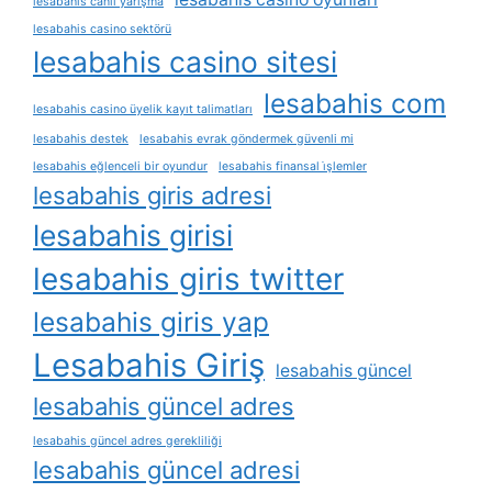
lesabahis canlı yarışma
lesabahis casino sektörü
lesabahis casino sitesi
lesabahis com
lesabahis casino üyelik kayıt talimatları
lesabahis destek
lesabahis evrak göndermek güvenli mi
lesabahis eğlenceli bir oyundur
lesabahis finansal i̇şlemler
lesabahis giris adresi
lesabahis girisi
lesabahis giris twitter
lesabahis giris yap
Lesabahis Giriş
lesabahis güncel
lesabahis güncel adres
lesabahis güncel adres gerekliliği
lesabahis güncel adresi