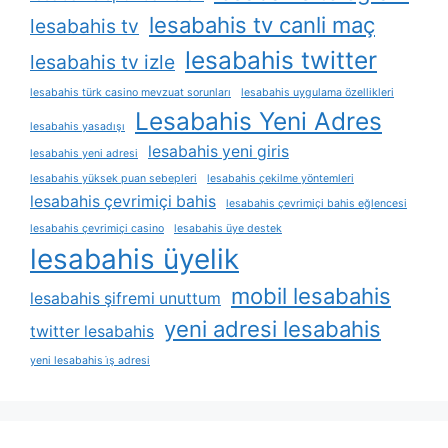
lesabahis tv canli maç
lesabahis tv
lesabahis twitter
lesabahis tv izle
lesabahis türk casino mevzuat sorunları
lesabahis uygulama özellikleri
Lesabahis Yeni Adres
lesabahis yasadışı
lesabahis yeni giris
lesabahis yeni adresi
lesabahis yüksek puan sebepleri
lesabahis çekilme yöntemleri
lesabahis çevrimiçi bahis
lesabahis çevrimiçi bahis eğlencesi
lesabahis çevrimiçi casino
lesabahis üye destek
lesabahis üyelik
mobil lesabahis
lesabahis şifremi unuttum
yeni adresi lesabahis
twitter lesabahis
yeni lesabahis i̇ş adresi