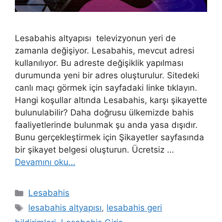
Lesabahis altyapısı televizyonun yeri de
zamanla değişiyor. Lesabahis, mevcut adresi
kullanılıyor. Bu adreste değişiklik yapılması
durumunda yeni bir adres oluşturulur. Sitedeki
canlı maçı görmek için sayfadaki linke tıklayın.
Hangi koşullar altında Lesabahis, karşı şikayette
bulunulabilir? Daha doğrusu ülkemizde bahis
faaliyetlerinde bulunmak şu anda yasa dışıdır.
Bunu gerçekleştirmek için Şikayetler sayfasında
bir şikayet belgesi oluşturun. Ücretsiz …
Devamını oku…
Kategoriler
Lesabahis
Etiketler
lesabahis altyapısı
,
lesabahis geri