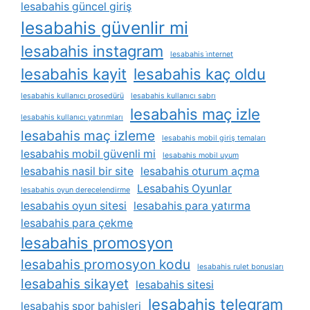
lesabahis güncel giriş
lesabahis güvenlir mi
lesabahis instagram
lesabahis i̇nternet
lesabahis kayit
lesabahis kaç oldu
lesabahis kullanıcı prosedürü
lesabahis kullanıcı sabrı
lesabahis maç izle
lesabahis kullanıcı yatırımları
lesabahis maç izleme
lesabahis mobil giriş temaları
lesabahis mobil güvenli mi
lesabahis mobil uyum
lesabahis nasil bir site
lesabahis oturum açma
Lesabahis Oyunlar
lesabahis oyun derecelendirme
lesabahis oyun sitesi
lesabahis para yatırma
lesabahis para çekme
lesabahis promosyon
lesabahis promosyon kodu
lesabahis rulet bonusları
lesabahis sikayet
lesabahis sitesi
lesabahis telegram
lesabahis spor bahisleri