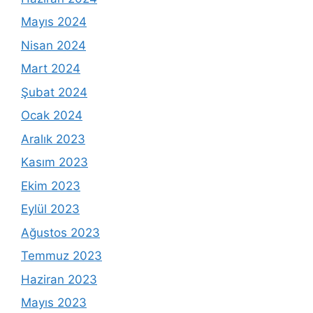
Mayıs 2024
Nisan 2024
Mart 2024
Şubat 2024
Ocak 2024
Aralık 2023
Kasım 2023
Ekim 2023
Eylül 2023
Ağustos 2023
Temmuz 2023
Haziran 2023
Mayıs 2023