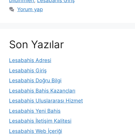
bildirimleri
,
Lesabahis Giriş
Yorum yap
Son Yazılar
Lesabahis Adresi
Lesabahis Giriş
Lesabahis Doğru Bilgi
Lesabahis Bahis Kazançları
Lesabahis Uluslararası Hizmet
Lesabahis Yeni Bahis
Lesabahis İletişim Kalitesi
Lesabahis Web İçeriği